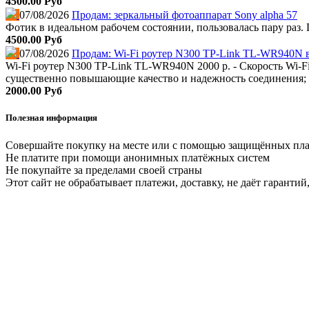
4500.00 Руб
07/08/2026
Продам: зеркальный фотоаппарат Sony alpha 57
Фотик в идеальном рабочем состоянии, пользовалась пару раз. 
4500.00 Руб
07/08/2026
Продам: Wi-Fi роутер N300 TP-Link TL-WR940N 
Wi-Fi роутер N300 TP-Link TL-WR940N 2000 р. - Скорость Wi-F
существенно повышающие качество и надежность соединения; - 
2000.00 Руб
Полезная информация
Совершайте покупку на месте или с помощью защищённых пл
Не платите при помощи анонимных платёжных систем
Не покупайте за пределами своей страны
Этот сайт не обрабатывает платежи, доставку, не даёт гаранти