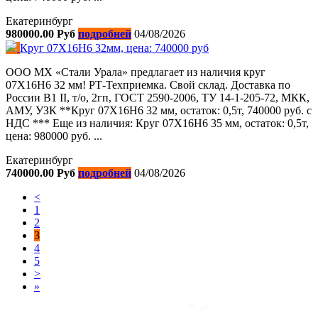
Екатеринбург
980000.00 Руб
подробней
04/08/2026
Круг 07Х16Н6 32мм, цена: 740000 руб
ООО МХ «Стали Урала» предлагает из наличия круг
07Х16Н6 32 мм! РТ-Техприемка. Свой склад. Доставка по
России В1 II, т/о, 2гп, ГОСТ 2590-2006, ТУ 14-1-205-72, МКК,
АМУ, УЗК **Круг 07Х16Н6 32 мм, остаток: 0,5т, 740000 руб. с
НДС *** Еще из наличия: Круг 07Х16Н6 35 мм, остаток: 0,5т,
цена: 980000 руб. ...
Екатеринбург
740000.00 Руб
подробней
04/08/2026
<
1
2
3
4
5
>
»