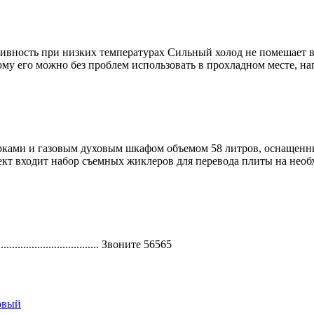
вность при низких температурах Сильный холод не помешает ва
му его можно без проблем использовать в прохладном месте, нап
ами и газовым духовым шкафом объемом 58 литров, оснащенным
кт входит набор съемных жиклеров для перевода плиты на необх
............................ Звоните 56565
овый