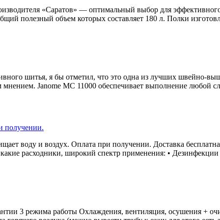
оизводителя «Саратов» — оптимальный выбор для эффективного
бщий полезный объем которых составляет 180 л. Полки изготовл
вного шитья, я бы отметил, что это одна из лучших швейно-вы
м мнением. Janome MС 11000 обеспечивает выполнение любой сл
и получении.
щает воду и воздух. Оплата при получении. Доставка бесплатная
икакие расходники, широкий спектр применения: • Дезинфекции и
антии 3 режима работы Охлаждения, вентиляция, осушения + оч