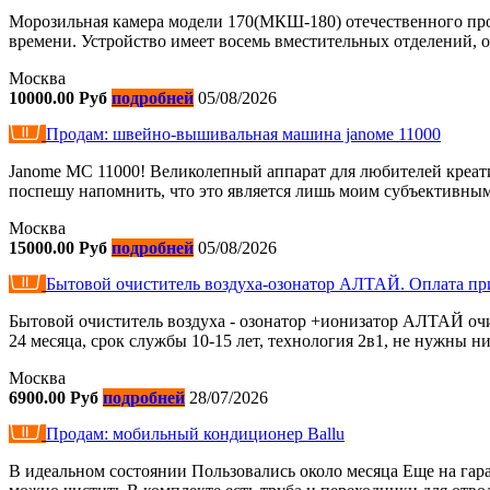
Морозильная камера модели 170(МКШ-180) отечественного пр
времени. Устройство имеет восемь вместительных отделений, о
Москва
10000.00 Руб
подробней
05/08/2026
Продам: швeйно-вышивaльнaя машинa jаnoме 11000
Janome MC 11000! Великолепный аппарат для любителей креати
поспешу напомнить, что это является лишь моим субъективны
Москва
15000.00 Руб
подробней
05/08/2026
Бытовой очиститель воздуха-озонатор АЛТАЙ. Оплата пр
Бытовой очиститель воздуха - озонатор +ионизатор АЛТАЙ очи
24 месяца, срок службы 10-15 лет, технология 2в1, не нужны н
Москва
6900.00 Руб
подробней
28/07/2026
Продам: мобильный кондиционер Ballu
В идеальном состоянии Пользовались около месяца Еще на гар