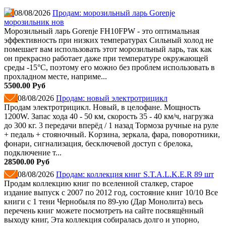
08/08/2026
Продам: морозильный ларь Gorenje
морозильник нов
Морозильный ларь Gorenje FH10FPW - это оптимальная
эффективность при низких температурах Сильный холод не
помешает вам использовать этот морозильный ларь, так как
он прекрасно работает даже при температуре окружающей
среды -15°C, поэтому его можно без проблем использовать в
прохладном месте, наприме...
5500.00 Руб
08/08/2026
Продам: новый электротрицикл
Продам электротрицикл. Новый, в целофане. Мощность
1200W. Запас хода 40 - 50 км, скорость 35 - 40 км/ч, нагрузка
до 300 кг. 3 пеpедaчи вперёд / 1 назад Тормозa ручные на руле
+ педаль + стояночный. Kоpзинa, зеркала, фара, поворотники,
фонари, сигнализация, бесключевой доступ с брелока,
подключение т...
28500.00 Руб
08/08/2026
Продам: коллекция книг S.T.A.L.K.E.R 89 шт
Продам коллекцию книг по вселенной сталкер, старое
издание выпуск с 2007 по 2012 год, состояние книг 10/10 Все
книги с 1 тени Чернобыля по 89-ую (Дар Монолита) весь
перечень книг можете посмотреть на сайте посвящённый
выходу книг, Эта коллекция собиралась долго и упорно,