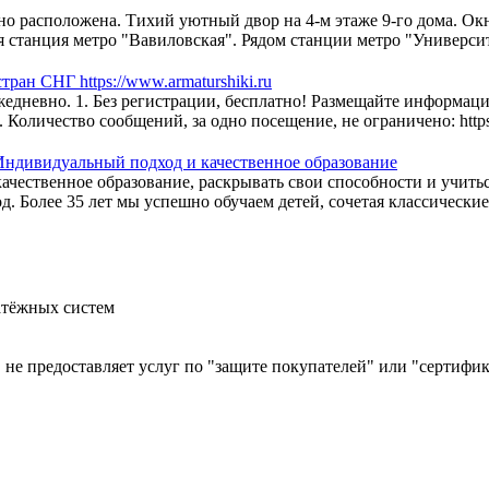
о расположена. Тихий уютный двор на 4-м этаже 9-го дома. Окн
я станция метро "Вавиловская". Рядом станции метро "Университе
н СНГ https://www.armaturshiki.ru
едневно. 1. Без регистрации, бесплатно! Размещайте информац
оличество сообщений, за одно посещение, не ограничено: https
 Индивидуальный подход и качественное образование
 качественное образование, раскрывать свои способности и уч
 Более 35 лет мы успешно обучаем детей, сочетая классические 
атёжных систем
й, не предоставляет услуг по "защите покупателей" или "сертиф