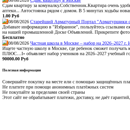
08/08/2026
Сдам: квартиру в Москве
Сдам квартиру за комуналку.Собственник.Квартира очень удобн
аптеки... Автостоянка рядом с домом. В 5 минутах ходьбы нова
1.00 Руб
08/08/2026
Старейший Арматурный Портал "Арматурщики стра
Добавьте информацию в "Избранное", пользуйтесь ссылками еж
на нашей промышленной Доске Объявлений. Прикрепите фото. К
Бесплатно
08/08/2026
Частная школа в Москве – набор на 2026–2027 г.
Ищете частную школу в Москве, где ребенок сможет получать
ПЛЮС…I» объявляет набор учеников на 2026–2027 учебный год.
90000.00 Руб
Полезная информация
Совершайте покупку на месте или с помощью защищённых пл
Не платите при помощи анонимных платёжных систем
Не покупайте за пределами своей страны
Этот сайт не обрабатывает платежи, доставку, не даёт гаранти