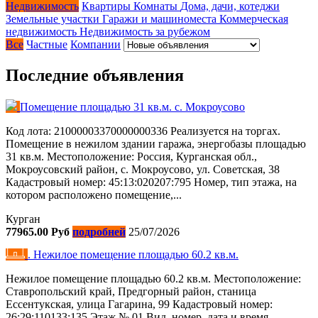
Недвижимость
Квартиры
Комнаты
Дома, дачи, котеджи
Земельные участки
Гаражи и машиноместа
Коммерческая
недвижимость
Недвижимость за рубежом
Все
Частные
Компании
Последние объявления
Помещение площадью 31 кв.м. с. Мокроусово
Код лота: 21000003370000000336 Реализуется на торгах.
Помещение в нежилом здании гаража, энергобазы площадью
31 кв.м. Местоположение: Россия, Курганская обл.,
Мокроусовский район, с. Мокроусово, ул. Советская, 38
Кадастровый номер: 45:13:020207:795 Номер, тип этажа, на
котором расположено помещение,...
Курган
77965.00 Руб
подробней
25/07/2026
. Нежилое помещение площадью 60.2 кв.м.
Нежилое помещение площадью 60.2 кв.м. Местоположение:
Ставропольский край, Предгорный район, станица
Ессентукская, улица Гагарина, 99 Кадастровый номер:
26:29:110133:135 Этаж № 01 Вид, номер, дата и время