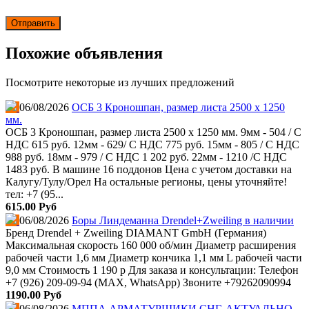
Похожие объявления
Посмотрите некоторые из лучших предложений
06/08/2026
ОСБ 3 Кроношпан, размер листа 2500 х 1250
мм.
ОСБ 3 Кроношпан, размер листа 2500 х 1250 мм. 9мм - 504 / С
НДС 615 руб. 12мм - 629/ С НДС 775 руб. 15мм - 805 / С НДС
988 руб. 18мм - 979 / С НДС 1 202 руб. 22мм - 1210 /С НДС
1483 руб. В машине 16 поддонов Цена с учетом доставки на
Калугу/Тулу/Орел На остальные регионы, цены уточняйте!
тел: +7 (95...
615.00 Руб
06/08/2026
Боры Линдеманна Drendel+Zweiling в наличии
Бренд Drendel + Zweiling DIAMANT GmbH (Германия)
Максимальная скорость 160 000 об/мин Диаметр расширения
рабочей части 1,6 мм Диаметр кончика 1,1 мм L рабочей части
9,0 мм Стоимость 1 190 р Для заказа и консультации: Телефон
+7 (926) 209-09-94 (МАХ, WhatsApp) Звоните +79262090994
1190.00 Руб
06/08/2026
МППА АРМАТУРЩИКИ СНГ. АКТУАЛЬНО