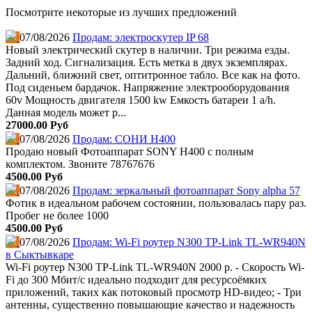
Посмотрите некоторые из лучших предложений
07/08/2026
Продам: электроскутер IP 68
Новый электрический скутер в наличии. Три режима езды.
Задний ход. Сигнализация. Есть метка в двух экземплярах.
Дальний, ближний свет, оптитронное табло. Все как на фото.
Под сиденьем бардачок. Напряжение электрооборудования
60v Мощность двигателя 1500 kw Емкость батареи 1 a/h.
Данная модель может р...
27000.00 Руб
07/08/2026
Продам: СОНИ Н400
Продаю новый Фотоаппарат SONY Н400 с полным
комплектом. Звоните 78767676
4500.00 Руб
07/08/2026
Продам: зеркальный фотоаппарат Sony alpha 57
Фотик в идеальном рабочем состоянии, пользовалась пару раз.
Пробег не более 1000
4500.00 Руб
07/08/2026
Продам: Wi-Fi роутер N300 TP-Link TL-WR940N
в Сыктывкаре
Wi-Fi роутер N300 TP-Link TL-WR940N 2000 р. - Скорость Wi-
Fi до 300 Мбит/с идеально подходит для ресурсоёмких
приложений, таких как потоковый просмотр HD-видео; - Три
антенны, существенно повышающие качество и надежность