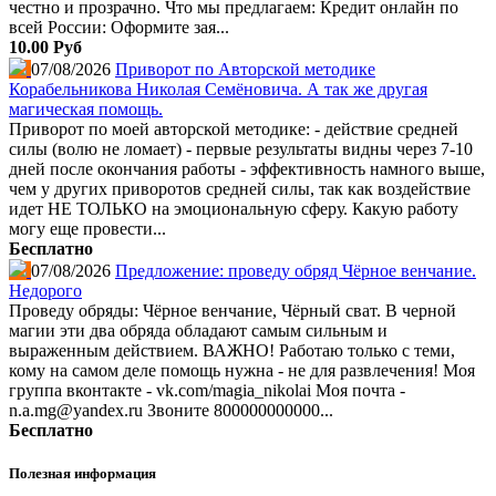
честно и прозрачно. Что мы предлагаем: Кредит онлайн по
всей России: Оформите зая...
10.00 Руб
07/08/2026
Приворот по Авторской методике
Корабельникова Николая Семёновича. А так же другая
магическая помощь.
Приворот по моей авторской методике: - действие средней
силы (волю не ломает) - первые результаты видны через 7-10
дней после окончания работы - эффективность намного выше,
чем у других приворотов средней силы, так как воздействие
идет НЕ ТОЛЬКО на эмоциональную сферу. Какую работу
могу еще провести...
Бесплатно
07/08/2026
Предложение: проведу обряд Чёрное венчание.
Недорого
Проведу обряды: Чёрное венчание, Чёрный сват. В черной
магии эти два обряда обладают самым сильным и
выраженным действием. ВАЖНО! Работаю только с теми,
кому на самом деле помощь нужна - не для развлечения! Моя
группа вконтакте - vk.com/magia_nikolai Моя почта -
n.a.mg@yandex.ru Звоните 800000000000...
Бесплатно
Полезная информация