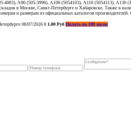
83), A90 (505-3996), А100 (5054103), А110 (5054113), А130 (38
складов в Москве, Санкт-Петербурге и Хабаровске. Также в налич
омерам и размерам из официальных каталогов производителей.
Петербурге
08/07/2026
8
1.00 Руб
Подать на 100 досок