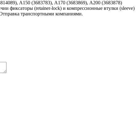
14089), A150 (3683783), А170 (3683869), А200 (3683878)
ии фиксаторы (retainer-lock) и компрессионные втулки (sleeve)
 Отправка транспортными компаниями.