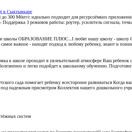
N в Сыктывкаре
i до 300 Мбит/с идеально подходит для ресурсоёмких приложени
Поддержка 3 режимов работы: роутер, усилитель сигнала, точка 
ники школы ОБРАЗОВАНИЕ ПЛЮС...I любят нашу школу - школу
 самое важное - находят подход к любому ребенку, знают и поним
вка к школе проходит в увлекательной атмосфере Ваш ребенок с
лезненно и легко подойдет к школьному обучению. Подготовит
ского сада помогает ребенку всесторонне развиваться Когда ва
и под надежным присмотром Коллектив нашего дошкольного учре
атёжных систем