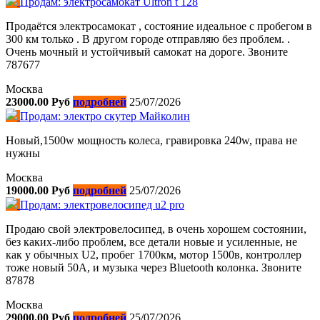
Продам: электросамокат Ultron t 128
Продаётся электросамокат , состояние идеальное с пробегом в
300 км только . В другом городе отправляю без проблем. .
Очень мочный и устойчивый самокат на дороге. Звоните
787677
Москва
23000.00 Руб
подробней
25/07/2026
Продам: электро скутер Майколин
Новый,1500w мощность колеса, гравировка 240w, права не
нужны
Москва
19000.00 Руб
подробней
25/07/2026
Продам: электровелосипед u2 pro
Продаю свой электровелосипед, в очень хорошем состоянии,
без каких-либо проблем, все детали новые и усиленные, не
как у обычных U2, пробег 1700км, мотор 1500в, контроллер
тоже новый 50А, и музыка через Bluetooth колонка. Звоните
87878
Москва
29000.00 Руб
подробней
25/07/2026