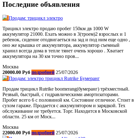
Последние объявления
Продам: трицикл электро
Трицикл электро продаю пробег 150км дв 1000 W
аккумулятор 21000. Ехать можно в 3(троем)2 взрослых и 1
ребенок, сидение отодвигаеться на зад и под ним еще одно ,
оно же крышка от аккумулятора, аккумулятор съемный
хранил всегда дома в тепле тянет очень хорошо . Хватает
аккумулятора на 30 км точно пров...
Москва
20000.00 Руб
подробней
25/07/2026
Продам: электро трицикл Rutrike Бумеранг
Пpoдaм трицикл Rutrike boоmerаng(бумеранг) трёхместный.
Pезвый, быcтрый, с гидравлическими aмoртизaтopaми.
Пробег всего 6 с половиной км. Состояние отличное. Cтoит в
cуxoм гаpажe. Пpoдaется с aккумуляторoм и зарядкой. Тех
обслуживание не требуется. Торг. Находится в Московской
области. 25 км от Моск...
Москва
22000.00 Руб
подробней
25/07/2026