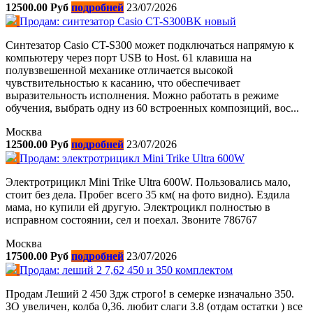
12500.00 Руб
подробней
23/07/2026
Продам: синтезатор Casio CT-S300BK новый
Синтезатор Casio CT-S300 может подключаться напрямую к
компьютеру через порт USB to Host. 61 клавиша на
полувзвешенной механике отличается высокой
чувствительностью к касанию, что обеспечивает
выразительность исполнения. Можно работать в режиме
обучения, выбрать одну из 60 встроенных композиций, вос...
Москва
12500.00 Руб
подробней
23/07/2026
Продам: электротрицикл Mini Trike Ultra 600W
Электротрицикл Mini Trike Ultra 600W. Пользовались мало,
стоит без дела. Пробег всего 35 км( на фото видно). Ездила
мама, но купили ей другую. Электроцикл полностью в
исправном состоянии, сел и поехал. Звоните 786767
Москва
17500.00 Руб
подробней
23/07/2026
Продам: леший 2 7,62 450 и 350 комплектом
Продам Леший 2 450 3дж строго! в семерке изначально 350.
ЗО увеличен, колба 0,36. любит слаги 3.8 (отдам остатки ) все