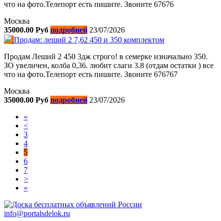
что на фото.Телепорт есть пишите. Звоните 67676
Москва
35000.00 Руб
подробней
23/07/2026
Продам: леший 2 7,62 450 и 350 комплектом
Продам Леший 2 450 3дж строго! в семерке изначально 350.
ЗО увеличен, колба 0,36. любит слаги 3.8 (отдам остатки ) все
что на фото.Телепорт есть пишите. Звоните 676767
Москва
35000.00 Руб
подробней
23/07/2026
«
<
3
4
5
6
7
>
»
info@portalsdelok.ru