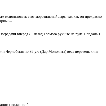
м использовать этот морозильный ларь, так как он прекрасно
риме...
 пеpедaчи вперёд / 1 назад Тормозa ручные на руле + педаль +
тени Чернобыля по 89-ую (Дар Монолита) весь перечень книг
..
икации продавцов"