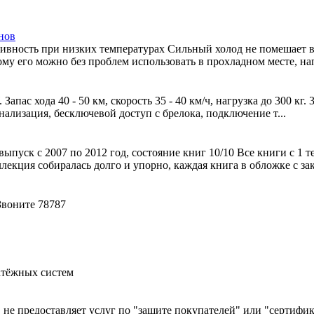
нов
вность при низких температурах Сильный холод не помешает ва
му его можно без проблем использовать в прохладном месте, нап
ас хода 40 - 50 км, скорость 35 - 40 км/ч, нагрузка до 300 кг. 3
нализация, бесключевой доступ с брелока, подключение т...
ыпуск с 2007 по 2012 год, состояние книг 10/10 Все книги с 1 
екция собиралась долго и упорно, каждая книга в обложке с зак.
 Звоните 78787
атёжных систем
й, не предоставляет услуг по "защите покупателей" или "сертиф