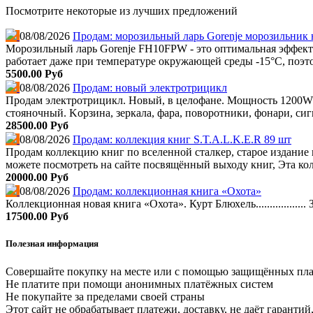
Посмотрите некоторые из лучших предложений
08/08/2026
Продам: морозильный ларь Gorenje морозильник 
Морозильный ларь Gorenje FH10FPW - это оптимальная эффекти
работает даже при температуре окружающей среды -15°C, поэто
5500.00 Руб
08/08/2026
Продам: новый электротрицикл
Продам электротрицикл. Новый, в целофане. Мощность 1200W. Зап
стояночный. Kоpзинa, зеркала, фара, поворотники, фонари, сиг
28500.00 Руб
08/08/2026
Продам: коллекция книг S.T.A.L.K.E.R 89 шт
Продам коллекцию книг по вселенной сталкер, старое издание в
можете посмотреть на сайте посвящённый выходу книг, Эта колл
20000.00 Руб
08/08/2026
Продам: коллекционная книга «Охота»
Коллекционная новая книга «Охота». Курт Блюхель..................
17500.00 Руб
Полезная информация
Совершайте покупку на месте или с помощью защищённых пл
Не платите при помощи анонимных платёжных систем
Не покупайте за пределами своей страны
Этот сайт не обрабатывает платежи, доставку, не даёт гаранти