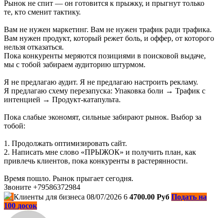
Рынок не спит — он готовится к прыжку, и прыгнут только
те, кто сменит тактику.
Вам не нужен маркетинг. Вам не нужен трафик ради трафика.
Вам нужен продукт, который режет боль, и оффер, от которого
нельзя отказаться.
Пока конкуренты меряются позициями в поисковой выдаче,
мы с тобой забираем аудиторию штурмом.
Я не предлагаю аудит. Я не предлагаю настроить рекламу.
Я предлагаю схему перезапуска: Упаковка боли → Трафик с
интенцией → Продукт-катапульта.
Пока слабые экономят, сильные забирают рынок. Выбор за
тобой:
1. Продолжать оптимизировать сайт.
2. Написать мне слово «ПРЫЖОК» и получить план, как
привлечь клиентов, пока конкуренты в растерянности.
Время пошло. Рынок прыгает сегодня.
Звоните +79586372984
Клиенты для бизнеса
08/07/2026
6
4700.00 Руб
Подать на
100 досок