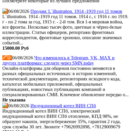
Посмотрите некоторые из лучших предложений
06/08/2026
Продам: L`illustration. 1914 -1919 год 11 томов
L`illustration. 1914 -1919 год 11 томов. 1914 г., с 1916 г. по 1919.
г - по 2 тома за год, 1915 г. - 2-й том. Вся 1-я мировая война,
все фронты. Несколько тысяч фото, цветные и чёрно-белые
иллюстрации. Статьи офицеров, репортажи фронтовых
корреспондентов, фронтовые хроники, описание значимых
событий...
15000.00 Руб
06/08/2026
Что изменилось в Telegram, VK, MAX и
других платформах: следите через SMN.today
Онлайн-платформы для общения постоянно меняются в
разных официальных источниках: в истории изменений,
технической документации, репозиториях исходного кода,
каталогах мобильных приложений, официальных
публикациях, новостных публикациях компаний и
специализированных СМИ. Ключевое обновление нередко о...
Не указана
06/08/2026
Индукционный котел ВИН СПб
Индукционный котел ВИН СПб, электрический
индукционный котел ВИН СПб отопление, КПД 98%, не
образуют накипи, энергосбережение 35%, гарантия 2 года,
срок службы 30 лет. Звоните +79626992898, +78129009679