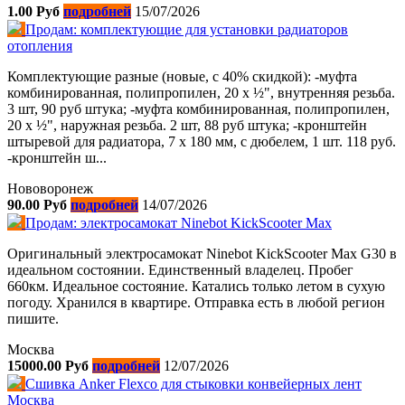
1.00 Руб
подробней
15/07/2026
Продам: комплектующие для установки радиаторов
отопления
Комплектующие разные (новые, с 40% скидкой): -муфта
комбинированная, полипропилен, 20 х ½", внутренняя резьба.
3 шт, 90 руб штука; -муфта комбинированная, полипропилен,
20 х ½", наружная резьба. 2 шт, 88 руб штука; -кронштейн
штыревой для радиатора, 7 х 180 мм, с дюбелем, 1 шт. 118 руб.
-кронштейн ш...
Нововоронеж
90.00 Руб
подробней
14/07/2026
Продам: электросамокат Ninebot KickScooter Max
Оригинальный электросамокат Ninebot KickScooter Max G30 в
идеальном состоянии. Единственный владелец. Пробег
660км. Идеальное состояние. Катались только летом в сухую
погоду. Хранился в квартире. Отправка есть в любой регион
пишите.
Москва
15000.00 Руб
подробней
12/07/2026
Cшивка Anker Flexco для cтыковки конвейерных лент
Москва