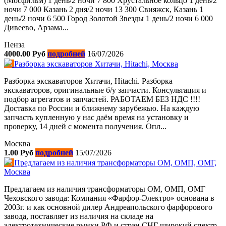
(Мосфильм) 1 день/2 ночи 7 800 Хрустальное кольцо 1 день/2
ночи 7 000 Казань 2 дня/2 ночи 13 300 Свияжск, Казань 1
день/2 ночи 6 500 Город Золотой Звезды 1 день/2 ночи 6 000
Дивеево, Арзама...
Пенза
4000.00 Руб
подробней
16/07/2026
Разборка экскаваторов Хитачи, Hitachi, Москва
Разборка экскаваторов Хитачи, Hitachi. Разборка
экскаваторов, оригинальные б/у запчасти. Консультация и
подбоp агрегатов и запчастей. РАБОТАЕМ БЕЗ НДС !!!!
Доставка по России и ближнему зарубежью. На каждую
запчасть купленную у нас даём время на установку и
проверку, 14 дней с момента получения. Опл...
Москва
1.00 Руб
подробней
15/07/2026
Предлагаем из наличия трансформаторы ОМ, ОМП, ОМГ,
Москва
Предлагаем из наличия трансформаторы ОМ, ОМП, ОМГ
Чеховского завода: Компания «Фарфор-Электро» основана в
2003г. и как основной дилер Андреапольского фарфорового
завода, поставляет из наличия на складе на
электротехнические рынки РФ и стран СНГ широкий спектр