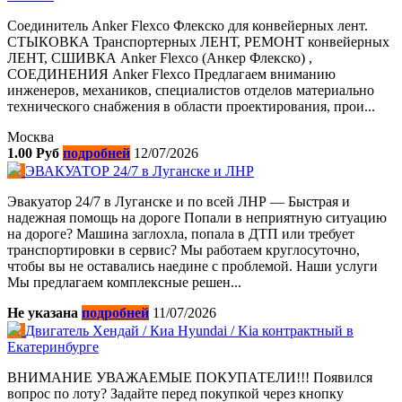
Cоединитель Anker Flexco Флекско для конвейерных лент.
CТЫКОВКА Транспортерных ЛЕНТ, РЕМОНТ конвейерных
ЛЕНТ, CШИВКА Anker Flexco (Анкер Флекско) ,
CОЕДИНЕНИЯ Anker Flexco Предлагаем вниманию
инженеров, механиков, специалистов отделов материально
технического снабжения в области проектирования, прои...
Москва
1.00 Руб
подробней
12/07/2026
ЭВАКУАТОР 24/7 в Луганске и ЛНР
Эвакуатор 24/7 в Луганске и по всей ЛНР — Быстрая и
надежная помощь на дороге Попали в неприятную ситуацию
на дороге? Машина заглохла, попала в ДТП или требует
транспортировки в сервис? Мы работаем круглосуточно,
чтобы вы не оставались наедине с проблемой. Наши услуги
Мы предлагаем комплексные решен...
Не указана
подробней
11/07/2026
Двигатель Хендай / Киа Hyundai / Kia контрактный в
Екатеринбурге
ВНИМАНИЕ УВАЖАЕМЫЕ ПОКУПАТЕЛИ!!! Появился
вопрос по лоту? Задайте перед покупкой через кнопку