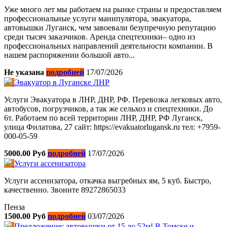
Уже много лет мы работаем на рынке страны и предоставляем
профессиональные услуги манипулятора, эвакуатора,
автовышки Луганск, чем завоевали безупречную репутацию
среди тысяч заказчиков. Аренда спецтехники– одно из
профессиональных направлений деятельности компании. В
нашем распоряжении большой авто...
Не указана
подробней
17/07/2026
Эвакуатор в Луганске ЛНР
Услуги Эвакуатора в ЛНР, ДНР, РФ. Перевозка легковых авто,
автобусов, погрузчиков, а так же сельхоз и спецтехники. До
6т. Работаем по всей территории ЛНР, ДНР, РФ Луганск,
улица Филатова, 27 сайт: https://evakuatorlugansk.ru тел: +7959-
000-05-59
5000.00 Руб
подробней
17/07/2026
Услуги ассенизатора
Услуги ассенизатора, откачка выгребных ям, 5 куб. Быстро,
качественно. Звоните 89272865033
Пенза
1500.00 Руб
подробней
03/07/2026
Предложение: автовышки от 15 до 52м! В Томске и