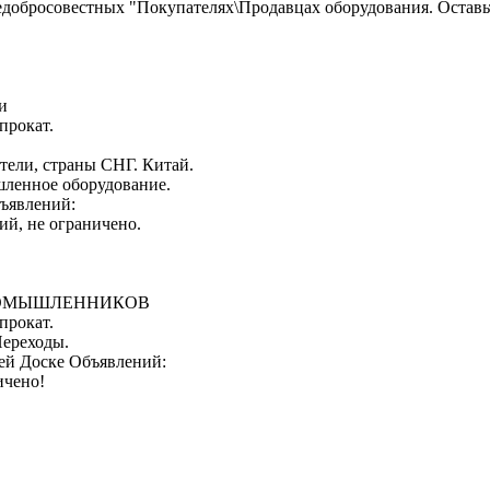
едобросовестных "Покупателях\Продавцах оборудования. Оставьт
и
прокат.
тели, страны СНГ. Китай.
шленное оборудование.
ъявлений:
ий, не ограничено.
ПРОМЫШЛЕННИКОВ
прокат.
Переходы.
шей Доске Объявлений:
ичено!