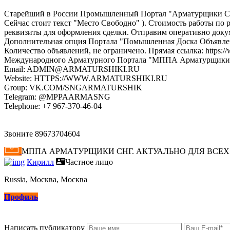
Старейший в России Промышленный Портал "Арматурщики СНГ". 
Сейчас стоит текст "Место Свободно" ). Стоимость работы по р
реквизиты для оформления сделки. Отправим оперативно докум
Дополнительная опция Портала "Помышленная Доска Объявлени
Количество объявлений, не ограничено. Прямая ссылка: https://w
Международного Арматурного Портала "МППА Арматурщик
Email: ADMIN@ARMATURSHIKI.RU
Website: HTTPS://WWW.ARMATURSHIKI.RU
Group: VK.COM/SNGARMATURSHIK
Telegram: @MPPAARMASNG
Telephone: +7 967-370-46-04
Звоните 89673704604
МППА АРМАТУРЩИКИ СНГ. АКТУАЛЬНО ДЛЯ ВС
Кирилл
Частное лицо
Russia, Москва, Москва
Профиль
Написать публикатору