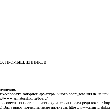
ВСЕХ ПРОМЫШЛЕННИКОВ
жедневно.
купке-продаже запорной арматуры, иного оборудования на наше
//www.armaturshiki.ru/board/
осовестных поставщиках\покупателях» предупреди коллег: https:/
Вас узнают потенциальные партнеры: https://www.armaturshiki.ru