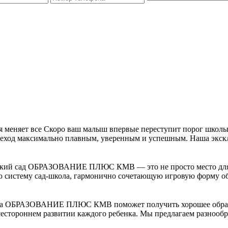
я меняет все Скоро ваш малыш впервые переступит порог школы
од максимально плавным, уверенным и успешным. Наша эксклю
ский сад ОБРАЗОВАНИЕ ПЛЮС КМВ — это не просто место для иг
 систему сад-школа, гармонично сочетающую игровую форму обу
 школа ОБРАЗОВАНИЕ ПЛЮС КМВ поможет получить хорошее о
всестороннем развитии каждого ребенка. Мы предлагаем разнообр