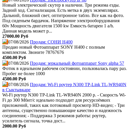
Новый электрический скутер в наличии. Три режима езды.
Задний ход. Сигнализация. Есть метка в двух экземплярах.
Дальний, ближний свет, оптитронное табло. Все как на фото.
Под сиденьем бардачок. Напряжение электрооборудования
60v Мощность двигателя 1500 kw Емкость батареи 1 a/h.
Данная модель может р...
27000.00 Руб
07/08/2026
Продам: СОНИ Н400
Продаю новый Фотоаппарат SONY Н400 с полным
комплектом. Звоните 78767676
4500.00 Руб
07/08/2026
Продам: зеркальный фотоаппарат Sony alpha 57
Фотик в идеальном рабочем состоянии, пользовалась пару раз.
Пробег не более 1000
4500.00 Руб
07/08/2026
Продам: Wi-Fi роутер N300 TP-Link TL-WR940N
в Сыктывкаре
Wi-Fi роутер N300 TP-Link TL-WR940N 2000 р. - Скорость Wi-
Fi до 300 Мбит/с идеально подходит для ресурсоёмких
приложений, таких как потоковый просмотр HD-видео; - Три
антенны, существенно повышающие качество и надежность
соединения; - Поддержка 3 режимов работы: роутер,
усилитель сигнала, точка дост...
2000.00 Руб