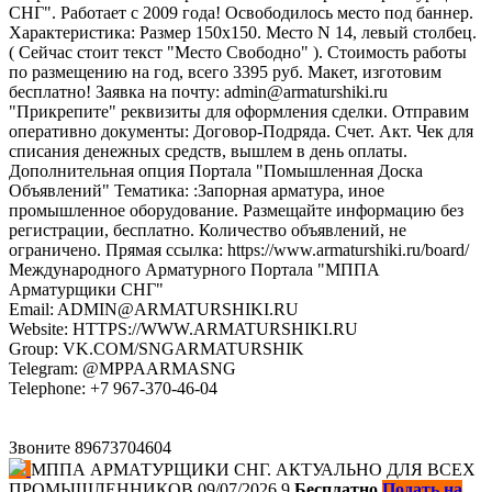
СНГ". Работает с 2009 года! Освободилось место под баннер.
Характеристика: Размер 150х150. Место N 14, левый столбец.
( Сейчас стоит текст "Место Свободно" ). Стоимость работы
по размещению на год, всего 3395 руб. Макет, изготовим
бесплатно! Заявка на почту: admin@armaturshiki.ru
"Прикрепите" реквизиты для оформления сделки. Отправим
оперативно документы: Договор-Подряда. Счет. Акт. Чек для
списания денежных средств, вышлем в день оплаты.
Дополнительная опция Портала "Помышленная Доска
Объявлений" Тематика: :Запорная арматура, иное
промышленное оборудование. Размещайте информацию без
регистрации, бесплатно. Количество объявлений, не
ограничено. Прямая ссылка: https://www.armaturshiki.ru/board/
Международного Арматурного Портала "МППА
Арматурщики СНГ"
Email: ADMIN@ARMATURSHIKI.RU
Website: HTTPS://WWW.ARMATURSHIKI.RU
Group: VK.COM/SNGARMATURSHIK
Telegram: @MPPAARMASNG
Telephone: +7 967-370-46-04
Звоните 89673704604
МППА АРМАТУРЩИКИ СНГ. АКТУАЛЬНО ДЛЯ ВСЕХ
ПРОМЫШЛЕННИКОВ
09/07/2026
9
Бесплатно
Подать на