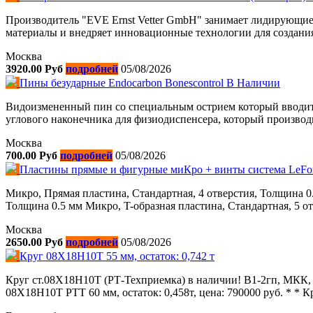
Производитель "EVE Ernst Vetter GmbH" занимает лидирующи
материалы и внедряет инновационные технологии для создания
Москва
3920.00 Руб
подробней
05/08/2026
Пины безударные Endocarbon Bonescontrol В Наличии
Видоизмененный пин со специальным острием который вводитс
углового наконечника для физиодиспенсера, который производи
Москва
700.00 Руб
подробней
05/08/2026
Пластины прямые и фигурные миКро + винты система LeFo
Микро, Прямая пластина, Стандартная, 4 отверстия, Толщина 0
Толщина 0.5 мм Микро, T-образная пластина, Стандартная, 5 от
Москва
2650.00 Руб
подробней
05/08/2026
Круг 08Х18Н10Т 55 мм, остаток: 0,742 т
Круг ст.08Х18Н10Т (РТ-Техприемка) в наличии! В1-2гп, МКК, Г
08Х18Н10Т РТТ 60 мм, остаток: 0,458т, цена: 790000 руб. * * Кр