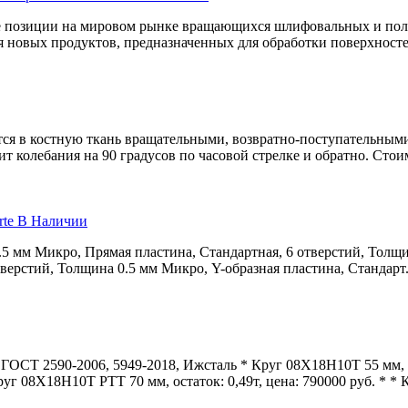
е позиции на мировом рынке вращающихся шлифовальных и пол
 новых продуктов, предназначенных для обработки поверхностей
я в костную ткань вращательными, возвратно-поступательными
т колебания на 90 градусов по часовой стрелке и обратно. Стои
rte В Наличии
.5 мм Микро, Прямая пластина, Стандартная, 6 отверстий, Толщи
верстий, Толщина 0.5 мм Микро, Y-образная пластина, Стандарт.
ОСТ 2590-2006, 5949-2018, Ижсталь * Круг 08Х18Н10Т 55 мм, вес
уг 08Х18Н10Т РТТ 70 мм, остаток: 0,49т, цена: 790000 руб. * * К