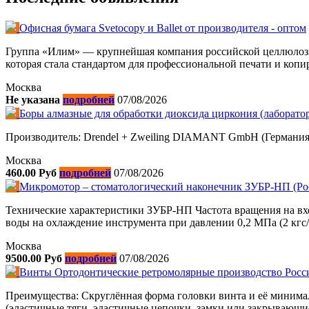
Офисная бумага Svetocopy и Ballet от производителя - оптом
Группа «Илим» — крупнейшая компания российской целлюлоз
которая стала стандартом для профессиональной печати и копи
Москва
Не указана
подробней
07/08/2026
Боры алмазные для обработки диоксида циркония (лаборато
Производитель: Drendel + Zweiling DIAMANT GmbH (Германия) 
Москва
460.00 Руб
подробней
07/08/2026
Микромотор – стоматологический наконечник ЗУБР-НП (Ро
Технические характеристики ЗУБР-НП Частота вращения на входе
воды на охлаждение инструмента при давлении 0,2 МПа (2 кгс/
Москва
9500.00 Руб
подробней
07/08/2026
Винты Ортодонтические ретромолярные производство Россия
Преимущества: Скруглённая форма головки винта и её минима
(эластичные тяги, эластичные цепочки, замки или закрывающие