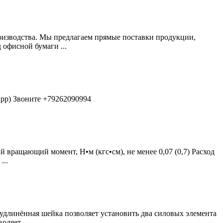
изводства. Мы предлагаем прямые поставки продукции,
 офисной бумаги ...
App) Звоните +79262090994
 вращающий момент, Н•м (кгс•см), не менее 0,07 (0,7) Расход
...
удлинённая шейка позволяет установить два силовых элемента
ляет ...