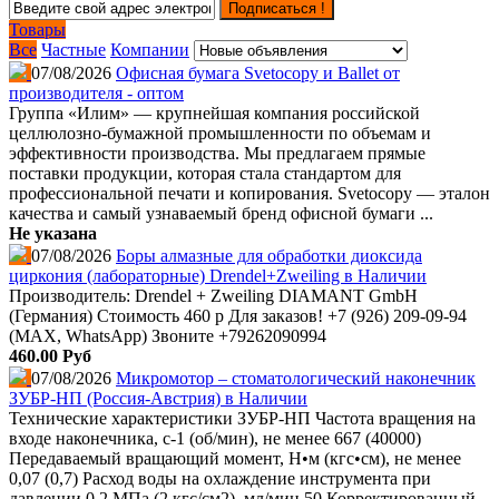
Подписаться !
Товары
Все
Частные
Компании
07/08/2026
Офисная бумага Svetocopy и Ballet от
производителя - оптом
Группа «Илим» — крупнейшая компания российской
целлюлозно-бумажной промышленности по объемам и
эффективности производства. Мы предлагаем прямые
поставки продукции, которая стала стандартом для
профессиональной печати и копирования. Svetocopy — эталон
качества и самый узнаваемый бренд офисной бумаги ...
Не указана
07/08/2026
Боры алмазные для обработки диоксида
циркония (лабораторные) Drendel+Zweiling в Наличии
Производитель: Drendel + Zweiling DIAMANT GmbH
(Германия) Стоимость 460 р Для заказов! +7 (926) 209-09-94
(МАХ, WhatsApp) Звоните +79262090994
460.00 Руб
07/08/2026
Микромотор – стоматологический наконечник
ЗУБР-НП (Россия-Австрия) в Наличии
Технические характеристики ЗУБР-НП Частота вращения на
входе наконечника, с-1 (об/мин), не менее 667 (40000)
Передаваемый вращающий момент, Н•м (кгс•см), не менее
0,07 (0,7) Расход воды на охлаждение инструмента при
давлении 0,2 МПа (2 кгс/см2), мл/мин 50 Корректированный