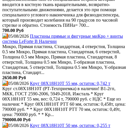
вводится в костную ткань вращательными, возвратно-
поступательными движениями, делается это при помощи
специального углового наконечника для физиодиспенсера,
который производит колебания на 90 градусов по часовой
стрелке и обратно. Стоимость ПИНа= 700...
700.00 Руб
05/08/2026
Пластины прямые и фигурные миКро + винты
система LeForte В Наличии
Микро, Прямая пластина, Стандартная, 4 отверстия, Толщина
0.5 мм Микро, Прямая пластина, Стандартная, 6 отверстий,
Толщина 0.5 мм Микро, Прямая пластина, Стандартная, 8
отверстий, Толщина 0.5 мм Микро, T-образная пластина,
Стандартная, 5 отверстий, Толщина 0.5 мм Микро, Y-образная
пластина, Стандарт...
2650.00 Руб
05/08/2026
Круг 08Х18Н10Т 55 мм, остаток: 0,742 т
Круг ст.08Х18Н10Т (РТ-Техприемка) в наличии! В1-2гп,
МКК, ГОСТ 2590-2006, 5949-2018, Ижсталь * Круг
08Х18Н10Т 55 мм, вес: 0,724 т, 790000 руб. с НДС * Еще из
наличия: * Круг 08Х18Н10Т РТТ 60 мм, остаток: 0,458т, цена:
790000 руб. * * Круг 08Х18Н10Т РТТ 70 мм, остаток: 0,49т,
цена: 790000 руб. * * Кр...
790000.00 Руб
05/08/2026
Круг 08Х18Н10Т 50 мм, остаток: 0,255 т