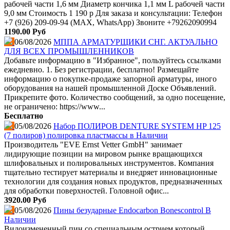
рабочей части 1,6 мм Диаметр кончика 1,1 мм L рабочей части
9,0 мм Стоимость 1 190 р Для заказа и консультации: Телефон
+7 (926) 209-09-94 (МАХ, WhatsApp) Звоните +79262090994
1190.00 Руб
06/08/2026
МППА АРМАТУРЩИКИ СНГ. АКТУАЛЬНО
ДЛЯ ВСЕХ ПРОМЫШЛЕННИКОВ
Добавьте информацию в "Избранное", пользуйтесь ссылками
ежедневно. 1. Без регистрации, бесплатно! Размещайте
информацию о покупке-продаже запорной арматуры, иного
оборудования на нашей промышленной Доске Объявлений.
Прикрепите фото. Количество сообщений, за одно посещение,
не ограничено: https://www...
Бесплатно
05/08/2026
Набор ПОЛИРОВ DENTURE SYSTEM HP 125
(7 полиров) полировка пластмассы в Наличии
Производитель "EVE Ernst Vetter GmbH" занимает
лидирующие позиции на мировом рынке вращающихся
шлифовальных и полировальных инструментов. Компания
тщательно тестирует материалы и внедряет инновационные
технологии для создания новых продуктов, предназначенных
для обработки поверхностей. Головной офис...
3920.00 Руб
05/08/2026
Пины безударные Endocarbon Bonescontrol В
Наличии
Видоизмененный пин со специальным острием который