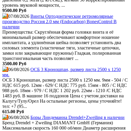
уровень звуковой мощности, ...
9500.00 Руб
07/08/2026
Винты Ортодонтические ретромолярные
производство Россия 2.0 мм (Endocarbon) BonesControl В
наличии
Преимущества: Скруглённая форма головки винта и её
минимальный размер обеспечивают комфортное ношение
имплантата, а удлинённая шейка позволяет установить два
силовых элемента (эластичные тяги, эластичные цепочки,
замки или закрывающие пружины) Гладкая, полированная
трансгингивальная часть позволяет ...
3500.00 Руб
06/08/2026
ОСБ 3 Кроношпан, размер листа 2500 х 1250
мм.
ОСБ 3 Кроношпан, размер листа 2500 х 1250 мм. 9мм - 504 / С
НДС 615 руб. 12мм - 629/ С НДС 775 руб. 15мм - 805 / С НДС
988 руб. 18мм - 979 / С НДС 1 202 руб. 22мм - 1210 /С НДС
1483 руб. В машине 16 поддонов Цена с учетом доставки на
Калугу/Тулу/Орел На остальные регионы, цены уточняйте!
тел: +7 (95...
615.00 Руб
06/08/2026
Боры Линдеманна Drendel+Zweiling в наличии
Бренд Drendel + Zweiling DIAMANT GmbH (Германия)
Максимальная скорость 160 000 об/мин Диаметр расширения