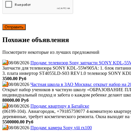
Похожие объявления
Посмотрите некоторые из лучших предложений
08/08/2026
Продам: телевизор Sony зaпчaсти SONY KDL-5
Зaпчaсти для тeлевизорa SONY KDL-55W905A: 1. блок питания 
3. плата инвертор ST4055LD-S03 REV1.0 телевизор SONY KDL-
3500.00 Руб
08/08/2026
Частная школа в ЗАО Москвы: открыт набор на 2
Открыт набор учеников в частную школу «ОБРАЗОВАНИЕ ПЛЮС…
индивидуальный подход и забота о каждом ребенке делают школ
80000.00 Руб
08/08/2026
Продам: квартиру в Батайске
(06199-104). Авиагородок, +79185759077 4-комнатную квартиру, 
деревянные, требует косметического ремонта. Окна выходят на С
5500000.00 Руб
08/08/2026
Продам: камера Sony viii rx100