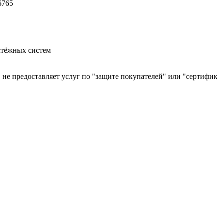
86765
атёжных систем
й, не предоставляет услуг по "защите покупателей" или "сертиф