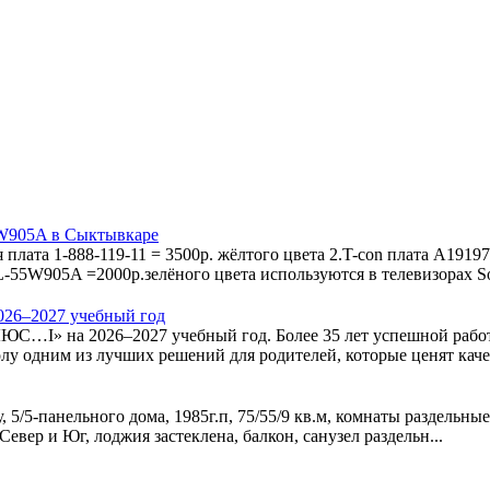
5W905A в Сыктывкаре
плaтa 1-888-119-11 = 3500p. жёлтого цвета 2.T-con плата A19
55W905A =2000р.зелёного цвета используются в телевизорах So
026–2027 учебный год
I» на 2026–2027 учебный год. Более 35 лет успешной работы,
у одним из лучших решений для родителей, которые ценят качес
5/5-панельного дома, 1985г.п, 75/55/9 кв.м, комнаты раздельные,
евер и Юг, лоджия застеклена, балкон, санузел раздельн...