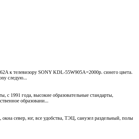
19762A к телевизору SONY KDL-55W905A=2000р. синего цвета.
ny следую...
 с 1991 года, высокие образовательные стандарты,
твенное образовани...
 окна север, юг, все удобства, ТЭЦ, санузел раздельный, полы