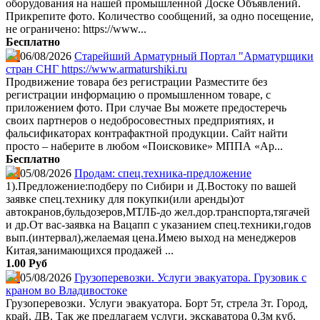
оборудования на нашей промышленной Доске Объявлений.
Прикрепите фото. Количество сообщений, за одно посещение,
не ограничено: https://www...
Бесплатно
06/08/2026
Старейший Арматурный Портал "Арматурщики
стран СНГ https://www.armaturshiki.ru
Продвижение товара без регистрации Разместите без
регистрации информацию о промышленном товаре, с
приложением фото. При случае Вы можете предостеречь
своих партнеров о недобросовестных предприятиях, и
фальсификаторах контрафактной продукции. Сайт найти
просто – наберите в любом «Поисковике» МППА «Ар...
Бесплатно
05/08/2026
Продам: спец.техника-предложение
1).Предложение:подберу по Сибири и Д.Востоку по вашей
заявке спец.технику для покупки(или аренды)от
автокранов,бульдозеров,МТЛБ-до жел.дор.транспорта,тягачей
и др.От вас-заявка на Вацапп с указанием спец.техники,годов
вып.(интервал),желаемая цена.Имею выход на менеджеров
Китая,занимающихся продажей ...
1.00 Руб
05/08/2026
Грузоперевозки. Услуги эвакуатора. Грузовик с
краном во Владивостоке
Грузоперевозки. Услуги эвакуатора. Борт 5т, стрела 3т. Город,
край, ДВ. Так же предлагаем услуги, экскаватора 0,3м куб,