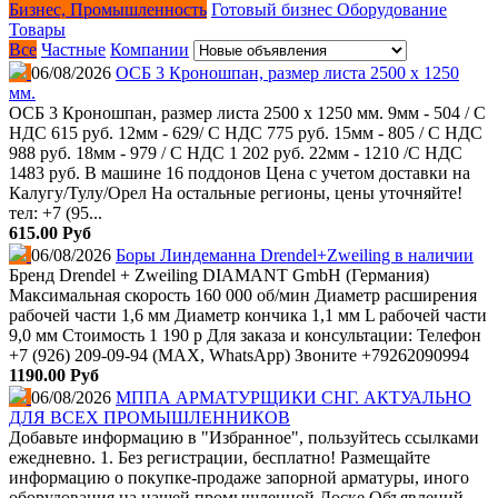
Бизнес, Промышленность
Готовый бизнес
Оборудование
Товары
Все
Частные
Компании
06/08/2026
ОСБ 3 Кроношпан, размер листа 2500 х 1250
мм.
ОСБ 3 Кроношпан, размер листа 2500 х 1250 мм. 9мм - 504 / С
НДС 615 руб. 12мм - 629/ С НДС 775 руб. 15мм - 805 / С НДС
988 руб. 18мм - 979 / С НДС 1 202 руб. 22мм - 1210 /С НДС
1483 руб. В машине 16 поддонов Цена с учетом доставки на
Калугу/Тулу/Орел На остальные регионы, цены уточняйте!
тел: +7 (95...
615.00 Руб
06/08/2026
Боры Линдеманна Drendel+Zweiling в наличии
Бренд Drendel + Zweiling DIAMANT GmbH (Германия)
Максимальная скорость 160 000 об/мин Диаметр расширения
рабочей части 1,6 мм Диаметр кончика 1,1 мм L рабочей части
9,0 мм Стоимость 1 190 р Для заказа и консультации: Телефон
+7 (926) 209-09-94 (МАХ, WhatsApp) Звоните +79262090994
1190.00 Руб
06/08/2026
МППА АРМАТУРЩИКИ СНГ. АКТУАЛЬНО
ДЛЯ ВСЕХ ПРОМЫШЛЕННИКОВ
Добавьте информацию в "Избранное", пользуйтесь ссылками
ежедневно. 1. Без регистрации, бесплатно! Размещайте
информацию о покупке-продаже запорной арматуры, иного
оборудования на нашей промышленной Доске Объявлений.