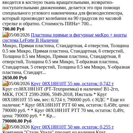
вводится в костную ткань вращательными, возвратно-
поступательными движениями, делается это при помощи
специального углового наконечника для физиодиспенсера,
который производит колебания на 90 градусов по часовой
стрелке и обратно. Стоимость ПИНа= 700...
700.00 Руб
05/08/2026
Пластины прямые и фигурные миКро + винты
система LeForte В Наличии
Микро, Прямая пластина, Стандартная, 4 отверстия, Толщина
0.5 мм Микро, Прямая пластина, Стандартная, 6 отверстий,
Толщина 0.5 мм Микро, Прямая пластина, Стандартная, 8
отверстий, Толщина 0.5 мм Микро, T-образная пластина,
Стандартная, 5 отверстий, Толщина 0.5 мм Микро, Y-образная
пластина, Стандарт...
2650.00 Руб
05/08/2026
Круг 08Х18Н10Т 55 мм, остаток: 0,742 т
Круг ст.08Х18Н10Т (РТ-Техприемка) в наличии! В1-2гп,
МКК, ГОСТ 2590-2006, 5949-2018, Ижсталь * Круг
08Х18Н10Т 55 мм, вес: 0,724 т, 790000 руб. с НДС * Еще из
наличия: * Круг 08Х18Н10Т РТТ 60 мм, остаток: 0,458т, цена:
790000 руб. * * Круг 08Х18Н10Т РТТ 70 мм, остаток: 0,49т,
цена: 790000 руб. * * Кр...
790000.00 Руб
05/08/2026
Круг 08Х18Н10Т 50 мм, остаток: 0,255 т
Компания "Стали Урала" продает из наличия Круг