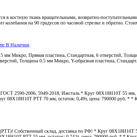
я в костную ткань вращательными, возвратно-поступательными
т колебания на 90 градусов по часовой стрелке и обратно. Стои
rte В Наличии
.5 мм Микро, Прямая пластина, Стандартная, 6 отверстий, Толщи
верстий, Толщина 0.5 мм Микро, Y-образная пластина, Стандарт.
ОСТ 2590-2006, 5949-2018, Ижсталь * Круг 08Х18Н10Т 55 мм, вес
уг 08Х18Н10Т РТТ 70 мм, остаток: 0,49т, цена: 790000 руб. * * К
РТТ)! Собственный склад, доставка по РФ! * Круг 08Х18Н10Т 50
Х18Н10Т РТТ 55 мм, остаток: 0,742т, цена: 790000 руб. * * Круг 