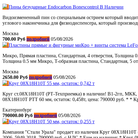
Пины безударные Endocarbon Bonescontrol В Наличии
Видоизмененный пин со специальным острием который вводитс
углового наконечника для физиодиспенсера, который производи
Москва
700.00 Руб
подробней
05/08/2026
Пластины прямые и фигурные миКро + винты система LeFo
Микро, Прямая пластина, Стандартная, 4 отверстия, Толщина 0
Толщина 0.5 мм Микро, T-образная пластина, Стандартная, 5 от
Москва
2650.00 Руб
подробней
05/08/2026
Круг 08Х18Н10Т 55 мм, остаток: 0,742 т
Круг ст.08Х18Н10Т (РТ-Техприемка) в наличии! В1-2гп, МКК, Г
08Х18Н10Т РТТ 60 мм, остаток: 0,458т, цена: 790000 руб. * * Кр
Екатеринбург
790000.00 Руб
подробней
05/08/2026
Круг 08Х18Н10Т 50 мм, остаток: 0,255 т
Компания "Стали Урала" продает из наличия Круг 08Х18Н10Т (
2006, 5949-2018, 790000 руб. с НДС * Еще из наличия: * Круг 08