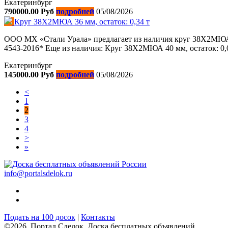
Екатеринбург
790000.00 Руб
подробней
05/08/2026
Круг 38Х2МЮА 36 мм, остаток: 0,34 т
ООО МХ «Стали Урала» предлагает из наличия круг 38Х2МЮА! С
4543-2016* Еще из наличия: Круг 38Х2МЮА 40 мм, остаток: 0,047
Екатеринбург
145000.00 Руб
подробней
05/08/2026
<
1
2
3
4
>
»
info@portalsdelok.ru
Подать на 100 досок
|
Контакты
©2026. Портал Сделок. Доска бесплатных объявлений