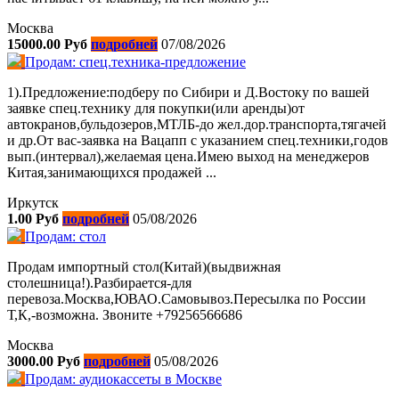
Москва
15000.00 Руб
подробней
07/08/2026
Продам: спец.техника-предложение
1).Предложение:подберу по Сибири и Д.Востоку по вашей
заявке спец.технику для покупки(или аренды)от
автокранов,бульдозеров,МТЛБ-до жел.дор.транспорта,тягачей
и др.От вас-заявка на Вацапп с указанием спец.техники,годов
вып.(интервал),желаемая цена.Имею выход на менеджеров
Китая,занимающихся продажей ...
Иркутск
1.00 Руб
подробней
05/08/2026
Продам: стол
Продам импортный стол(Китай)(выдвижная
столешница!).Разбирается-для
перевоза.Москва,ЮВАО.Самовывоз.Пересылка по России
Т,К,-возможна. Звоните +79256566686
Москва
3000.00 Руб
подробней
05/08/2026
Продам: аудиокассеты в Москве