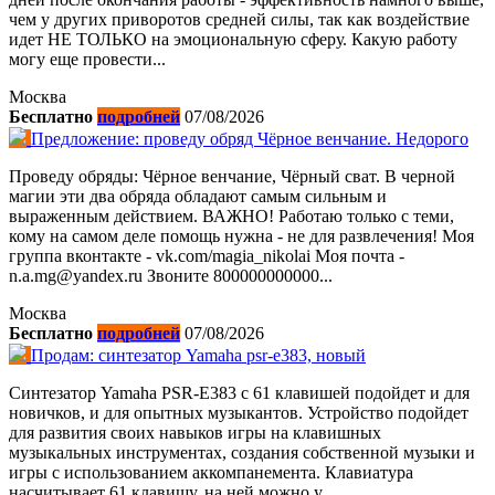
чем у других приворотов средней силы, так как воздействие
идет НЕ ТОЛЬКО на эмоциональную сферу. Какую работу
могу еще провести...
Москва
Бесплатно
подробней
07/08/2026
Предложение: проведу обряд Чёрное венчание. Недорого
Проведу обряды: Чёрное венчание, Чёрный сват. В черной
магии эти два обряда обладают самым сильным и
выраженным действием. ВАЖНО! Работаю только с теми,
кому на самом деле помощь нужна - не для развлечения! Моя
группа вконтакте - vk.com/magia_nikolai Моя почта -
n.a.mg@yandex.ru Звоните 800000000000...
Москва
Бесплатно
подробней
07/08/2026
Продам: синтезатор Yamaha psr-e383, новый
Синтезатор Yamaha PSR-E383 с 61 клавишей подойдет и для
новичков, и для опытных музыкантов. Устройство подойдет
для развития своих навыков игры на клавишных
музыкальных инструментах, создания собственной музыки и
игры с использованием аккомпанемента. Клавиатура
насчитывает 61 клавишу, на ней можно у...