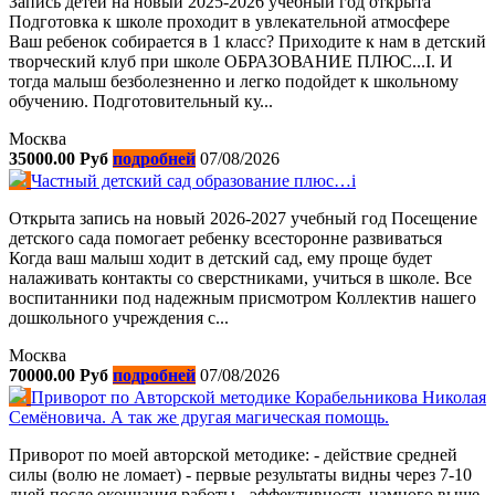
Запись детей на новый 2025-2026 учебный год открыта
Подготовка к школе проходит в увлекательной атмосфере
Ваш ребенок собирается в 1 класс? Приходите к нам в детский
творческий клуб при школе ОБРАЗОВАНИЕ ПЛЮС...I. И
тогда малыш безболезненно и легко подойдет к школьному
обучению. Подготовительный ку...
Москва
35000.00 Руб
подробней
07/08/2026
Частный детский сад образование плюс…i
Открыта запись на новый 2026-2027 учебный год Посещение
детского сада помогает ребенку всесторонне развиваться
Когда ваш малыш ходит в детский сад, ему проще будет
налаживать контакты со сверстниками, учиться в школе. Все
воспитанники под надежным присмотром Коллектив нашего
дошкольного учреждения с...
Москва
70000.00 Руб
подробней
07/08/2026
Приворот по Авторской методике Корабельникова Николая
Семёновича. А так же другая магическая помощь.
Приворот по моей авторской методике: - действие средней
силы (волю не ломает) - первые результаты видны через 7-10
дней после окончания работы - эффективность намного выше,