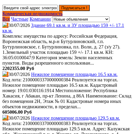
Подписаться !
Коммерческая недвижимость
Все
Частные
Компании
30/07/2026
Здание 69.1 кв.м. и ЗУ площадью 159 +/- 17.1
кв.м.
Комплекс имущества по адресу: Российская Федерация,
Воронежская область, м.р-н Бутурлиновский, г.п.
Бутурлиновское, г. Бутурлиновка, пл. Воли, д. 27 (з/у 27).
1.Земельный участок площадью 159 +/- 17.1 кв.м. КН:
36:05:0100047:9 Категория земель: Земли населенных
пунктов. Виды разрешенного использован...
2202355.00 Руб
30/07/2026
Нежилое помещение площадью 16.5 кв.м.
Код лота: 21000003370000000384 Реализуется на торгах.
Нежилое помещение площадью 16.5 кв.м. Кадастровый
номер: 19:01:030116:1914 Местоположение: Республика
Хакасия, г Абакан, пр-кт Ленина, д 86А Наименование: Склад
без помещения 2Н, Этаж № 01 Кадастровые номера иных
объектов недвижимости, в пределах...
605006.00 Руб
30/07/2026
Нежилое помещение площадью 129.5 кв.м.
Код лота: 21000003370000000383 Реализуется на торгах.
Нежилое помещение площадью 129.5 кв.м. Адрес: Калужская