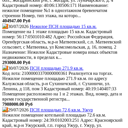
обл., Жиздринский р-н, г. Жиздра, ул. Луначарского, д. 4
Кадастровый номер: 40:06:130506:171 Наименование:
нежилое помещение №1 в одноэтажном бревенчатом
строении Номер, тип этажа, на которо...
404947.00 Руб
30/07/2026
Нежилое ПСН площадью 15 кв.м.
Помещение на 1 этаже площадью 15 кв.м. Кадастровый
номер: 56:17:0501010:482 Адрес: Российская Федерация,
Оренбургская область, м.р-н Матвеевский, с.п. Матвеевский
сельсовет, с Матвеевка, ул Комсомольская, д. 16, помещ. 2
Назначение: Нежилое Кадастровые номера иных объектов
недвижимости, в пределах к...
293000.00 Руб
30/07/2026
ПСН площадью 271.9 кв.м.
Код лота: 21000003370000000361 Реализуется на торгах.
Нежилое помещение площадью 271.9 кв.м. по адресу
Калужская область, р-н Сухиничский, г. Сухиничи, ул.
Ленина, д 118, пом 3 Кадастровый номер: 40:19:140407:33
Помещение расположено на 1 и 2 этажах. Вид, номер, дата и
время государственной регистра...
7988000.00 Руб
29/07/2026
ПСН площадью 72,6 кв.м. Ужур
Нежилое помещение котельной площадью 72.6 кв.м.
Кадастровый номер: 24:39:0102003:251 Адрес: Красноярский
край, м.р-н Ужурский, г.п. город Ужур, г. Ужур, ул.