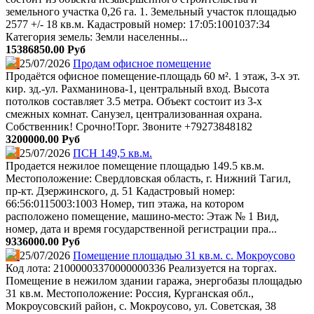
земельного участка 0,26 га. 1. Земельный участок площадью
2577 +/- 18 кв.м. Кадастровый номер: 17:05:1001037:34
Категория земель: Земли населенны...
15386850.00 Руб
25/07/2026
Продам офисное помещение
Продаётся офисное помещение-площадь 60 м². 1 этаж, 3-х эт.
кир. зд.-ул. Рахманинова-1, центральный вход. Высота
потолков составляет 3.5 метра. Объект состоит из 3-х
смежных комнат. Санузел, централизованная охрана.
Собственник! Срочно!Торг. Звоните +79273848182
3200000.00 Руб
25/07/2026
ПСН 149,5 кв.м.
Продается нежилое помещение площадью 149.5 кв.м.
Местоположение: Свердловская область, г. Нижний Тагил,
пр-кт. Дзержинского, д. 51 Кадастровый номер:
66:56:0115003:1003 Номер, тип этажа, на котором
расположено помещение, машино-место: Этаж № 1 Вид,
номер, дата и время государственной регистрации пра...
9336000.00 Руб
25/07/2026
Помещение площадью 31 кв.м. с. Мокроусово
Код лота: 21000003370000000336 Реализуется на торгах.
Помещение в нежилом здании гаража, энергобазы площадью
31 кв.м. Местоположение: Россия, Курганская обл.,
Мокроусовский район, с. Мокроусово, ул. Советская, 38