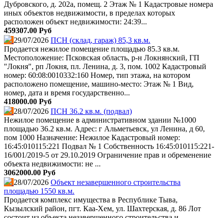
Дубровского, д. 202а, помещ. 2 Этаж № 1 Кадастровые номера
иных объектов недвижимости, в пределах которых
расположен объект недвижимости: 24:39...
459307.00 Руб
29/07/2026
ПСН (склад, гараж) 85,3 кв.м.
Продается нежилое помещение площадью 85.3 кв.м.
Местоположение: Псковская область, р-н Локнянский, ГП
"Локня", рп Локня, пл. Ленина, д. 3, пом. 1002 Кадастровый
номер: 60:08:0010332:160 Номер, тип этажа, на котором
расположено помещение, машино-место: Этаж № 1 Вид,
номер, дата и время государственно...
418000.00 Руб
28/07/2026
ПСН 36.2 кв.м. (подвал)
Нежилое помещение в административном здании №1000
площадью 36.2 кв.м. Адрес: г Альметьевск, ул Ленина, д 60,
пом 1000 Назначение: Нежилое Кадастровый номер:
16:45:010115:221 Подвал № 1 Собственность 16:45:010115:221-
16/001/2019-5 от 29.10.2019 Ограничение прав и обременение
объекта недвижимости: не ...
3062000.00 Руб
28/07/2026
Объект незавершенного строительства
площадью 1550 кв.м.
Продается комплекс имущества в Республике Тыва,
Кызылский район, пгт. Каа-Хем, ул. Шахтерская, д. 86 Лот
состоит из объекта незавершенного строительства и