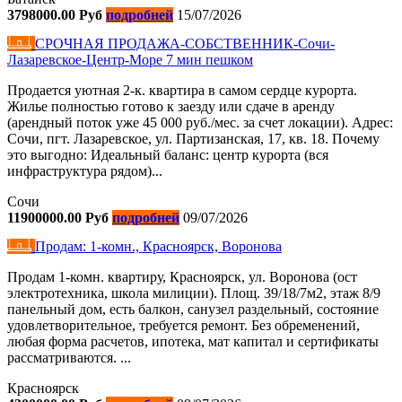
3798000.00 Руб
подробней
15/07/2026
СРОЧНАЯ ПРОДАЖА-СОБСТВЕННИК-Сочи-
Лазаревское-Центр-Море 7 мин пешком
Продается уютная 2-к. квартира в самом сердце курорта.
Жилье полностью готово к заезду или сдаче в аренду
(арендный поток уже 45 000 руб./мес. за счет локации). Адрес:
Сочи, пгт. Лазаревское, ул. Партизанская, 17, кв. 18. Почему
это выгодно: Идеальный баланс: центр курорта (вся
инфраструктура рядом)...
Сочи
11900000.00 Руб
подробней
09/07/2026
Продам: 1-комн., Красноярск, Воронова
Продам 1-комн. квартиру, Красноярск, ул. Воронова (ост
электротехника, школа милиции). Площ. 39/18/7м2, этаж 8/9
панельный дом, есть балкон, санузел раздельный, состояние
удовлетворительное, требуется ремонт. Без обременений,
любая форма расчетов, ипотека, мат капитал и сертификаты
рассматриваются. ...
Красноярск