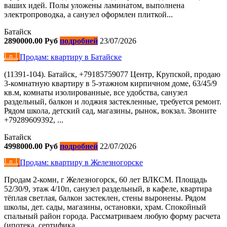
ваших идей. Полы уложены ламинатом, выполнена
электропроводка, а санузел оформлен плиткой...
Батайск
2890000.00 Руб
подробней
23/07/2026
Продам: квартиру в Батайске
(11391-104). Батайск, +79185759077 Центр, Крупской, продаю
3-комнатную квартиру в 5-этажном кирпичном доме, 63/45/9
кв.м, комнаты изолированные, все удобства, санузел
раздельный, балкон и лоджия застекленные, требуется ремонт.
Рядом школа, детский сад, магазины, рынок, вокзал. Звоните
+79289609392, ...
Батайск
4998000.00 Руб
подробней
22/07/2026
Продам: квартиру в Железногорске
Продам 2-комн, г Железногорск, 60 лет ВЛКСМ. Площадь
52/30/9, этаж 4/10п, санузел раздельный, в кафеле, квартира
тёплая светлая, балкон застеклен, стены выронены. Рядом
школы, дет. сады, магазины, остановки, храм. Спокойный
спальный район города. Рассматриваем любую форму расчета
(ипотека, сертифика...