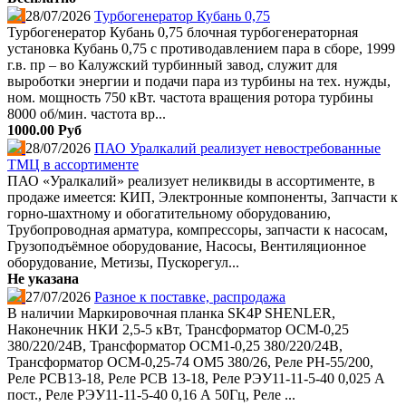
28/07/2026
Турбогенератор Кубань 0,75
Турбогенератор Кубань 0,75 блочная турбогенераторная
установка Кубань 0,75 с противодавлением пара в сборе, 1999
г.в. пр – во Калужский турбинный завод, служит для
выроботки энергии и подачи пара из турбины на тех. нужды,
ном. мощность 750 кВт. частота вращения ротора турбины
8000 об/мин. частота вр...
1000.00 Руб
28/07/2026
ПАО Уралкалий реализует невостребованные
ТМЦ в ассортименте
ПАО «Уралкалий» реализует неликвиды в ассортименте, в
продаже имеется: КИП, Электронные компоненты, Запчасти к
горно-шахтному и обогатительному оборудованию,
Трубопроводная арматура, компрессоры, запчасти к насосам,
Грузоподъёмное оборудование, Насосы, Вентиляционное
оборудование, Метизы, Пускорегул...
Не указана
27/07/2026
Разное к поставке, распродажа
В наличии Маркировочная планка SK4P SHENLER,
Наконечник НКИ 2,5-5 кВт, Трансформатор ОСМ-0,25
380/220/24В, Трансформатор ОСМ1-0,25 380/220/24В,
Трансформатор ОСМ-0,25-74 ОМ5 380/26, Реле РН-55/200,
Реле РСВ13-18, Реле РСВ 13-18, Реле РЭУ11-11-5-40 0,025 А
пост., Реле РЭУ11-11-5-40 0,16 А 50Гц, Реле ...