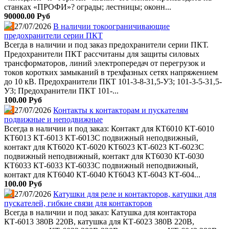
станках «ПРОФИ»? ограды; лестницы; оконн...
90000.00 Руб
27/07/2026
В наличии токоограничивающие
предохранители серии ПКТ
Всегда в наличии и под заказ предохранители серии ПКТ.
Предохранители ПКТ рассчитаны для защиты силовых
трансформаторов, линий электропередач от перегрузок и
токов коротких замыканий в трехфазных сетях напряжением
до 10 кВ. Предохранители ПКТ 101-3-8-31,5-У3; 101-3-5-31,5-
У3; Предохранители ПКТ 101-...
100.00 Руб
27/07/2026
Контакты к контакторам и пускателям
подвижные и неподвижные
Всегда в наличии и под заказ: Контакт для КТ6010 КТ-6010
КТ6013 КТ-6013 КТ-6013С подвижный неподвижный,
контакт для КТ6020 КТ-6020 КТ6023 КТ-6023 КТ-6023С
подвижный неподвижный, контакт для КТ6030 КТ-6030
КТ6033 КТ-6033 КТ-6033С подвижный неподвижный,
контакт для КТ6040 КТ-6040 КТ6043 КТ-6043 КТ-604...
100.00 Руб
27/07/2026
Катушки для реле и контакторов, катушки для
пускателей, гибкие связи для контакторов
Всегда в наличии и под заказ: Катушка для контактора
КТ-6013 380В 220В, катушка для КТ-6023 380В 220В,