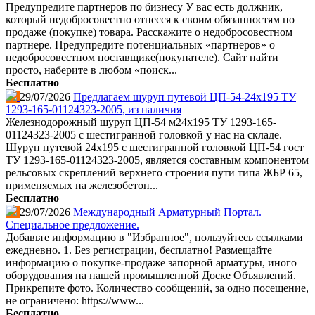
Предупредите партнеров по бизнесу У вас есть должник,
который недобросовестно отнесся к своим обязанностям по
продаже (покупке) товара. Расскажите о недобросовестном
партнере. Предупредите потенциальных «партнеров» о
недобросовестном поставщике(покупателе). Сайт найти
просто, наберите в любом «поиск...
Бесплатно
29/07/2026
Предлагаем шуруп путевой ЦП-54-24х195 ТУ
1293-165-01124323-2005, из наличия
Железнодорожный шуруп ЦП-54 м24х195 ТУ 1293-165-
01124323-2005 с шестигранной головкой у нас на складе.
Шуруп путевой 24х195 с шестигранной головкой ЦП-54 гост
ТУ 1293-165-01124323-2005, является составным компонентом
рельсовых скреплений верхнего строения пути типа ЖБР 65,
применяемых на железобетон...
Бесплатно
29/07/2026
Международный Арматурный Портал.
Специальное предложение.
Добавьте информацию в "Избранное", пользуйтесь ссылками
ежедневно. 1. Без регистрации, бесплатно! Размещайте
информацию о покупке-продаже запорной арматуры, иного
оборудования на нашей промышленной Доске Объявлений.
Прикрепите фото. Количество сообщений, за одно посещение,
не ограничено: https://www...
Бесплатно