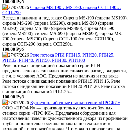
100.00 Руб
27/07/2026
Сирена MS-190…MS-790, сирена ССП-190…
ССП-790
Всегда в наличии и под заказ: Сирена MS-190 (сирена MS190),
сирена MS-290 (сирена MS290), сирена MS-390 (сирена
MS390), сирена MS-490 (сирена MS490), сирена MS-590
(сиренаMS590), сирена MS-690 (сирена MS690), сирена MS-
790 (сирена MS790) Сирена ССП-190 (сирена ССП190),
сирена ССП-290 (сирена ССП290)...
100.00 Руб
27/07/2026
Реле потока РПИ РПИ15, РПИ20, РПИ25,
РПИ32, РПИ40, РПИ50, РПИ80, РПИ100
Реле потока с индикацией показаний серии РПИ
предназначено для сигнализации снижения расхода жидкости,
в т.ч. в условиях АЭС. Предлагаем из наличия и под заказ:
Реле потока с индикацией показаний РПИ15 РПИ 15, Реле
потока с индикацией показаний РПИ20 РПИ 20, Реле потока
с индикацией показаний РПИ-25...
100.00 Руб
27/07/2026
Кузнечно-гибочные станки серии «ПРОФИ»
ООО «ПРОФИ» — производитель кузнечно‑гибочных
станков серии «ПРОФИ». Предлагаем оборудование для
изготовления изделий художественного декора из профильной
трубы и полнотелого металлопроката по технологиям
«холодной» и «горячей» ковки. Что можно производить на