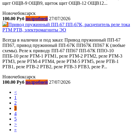
щит ОЩВ-9 ОЩВ9, щиток щит ОЩВ-12 ОЩВ12...
Новочебоксарск
100.00 Руб
подробней
27/07/2026
Привод пружинный ПП-67 ПП-67К, расцепитель реле тока
РТМ РТВ, электромагниты ЭО
Всегда в наличии и под заказ: Привод пружинный ПП-67
ПП67, привод пружинный ПП-67К ПП67К ПП67 К (любые
схемы). Реле к приводу ПП-67 ПП67 ПП-67К ППО-10
ППБ-10 реле РТМ-1 РТМ1, реле РТМ-2 РТМ2, реле РТМ-3
РТМ3, реле РТМ-4 РТМ4, реле РТМ-5 РТМ5, реле РТВ-1
РТВ1, реле РТВ-2 РТВ2, реле РТВ-3 РТВ3, реле Р...
Новочебоксарск
100.00 Руб
подробней
27/07/2026
<
1
2
3
4
5
>
»