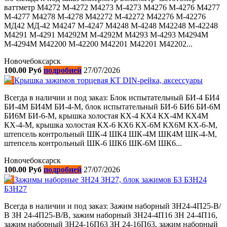
ваттметр M4272 М-4272 M4273 М-4273 M4276 М-4276 M4277
М-4277 M4278 М-4278 М42272 М-42272 М42276 М-42276
МД42 МД-42 M4247 М-4247 M4248 М-4248 М42248 М-42248
M4291 М-4291 M4292M М-4292М M4293 М-4293 M4294M
М-4294М M42200 М-42200 M42201 М42201 M42202...
Новочебоксарск
100.00 Руб
подробней
27/07/2026
Крышка зажимов торцевая КТ DIN-рейка, аксессуары
Всегда в наличии и под заказ: Блок испытательный БИ-4 БИ4
БИ-4М БИ4М БИ-4-М, блок испытательный БИ-6 БИ6 БИ-6М
БИ6М БИ-6-М, крышка холостая КХ-4 КХ4 КХ-4М КХ4М
КХ-4-М, крышка холостая КХ-6 КХ6 КХ-6М КХ6М КХ-6-М,
штепсель контрольный ШК-4 ШК4 ШК-4М ШК4М ШК-4-М,
штепсель контрольный ШК-6 ШК6 ШК-6М ШК6...
Новочебоксарск
100.00 Руб
подробней
27/07/2026
Зажимы наборные ЗН24 ЗН27, блок зажимов БЗ БЗН24
БЗН27
Всегда в наличии и под заказ: Зажим наборный ЗН24-4П25-В/
В ЗН 24-4П25-В/В, зажим наборный ЗН24-4П16 ЗН 24-4П16,
зажим наборный ЗН24-16П63 ЗН 24-16П63, зажим наборный