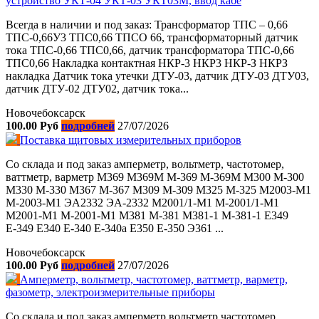
устройство УКТ-04 УКТ-03 УКТ03М, ввод кабе
Всегда в наличии и под заказ: Трансформатор ТПС – 0,66
ТПС-0,66У3 ТПС0,66 ТПСО 66, трансформаторный датчик
тока ТПС-0,66 ТПС0,66, датчик трансформатора ТПС-0,66
ТПС0,66 Накладка контактная НКР-3 НКР3 НКР-З НКРЗ
накладка Датчик тока утечки ДТУ-03, датчик ДТУ-03 ДТУ03,
датчик ДТУ-02 ДТУ02, датчик тока...
Новочебоксарск
100.00 Руб
подробней
27/07/2026
Поставка щитовых измерительных приборов
Со склада и под заказ амперметр, вольтметр, частотомер,
ваттметр, варметр М369 М369М М-369 М-369М М300 М-300
М330 М-330 М367 М-367 М309 М-309 М325 М-325 M2003-M1
M-2003-M1 ЭА2332 ЭА-2332 M2001/1-M1 M-2001/1-M1
М2001-М1 М-2001-М1 М381 М-381 М381-1 М-381-1 Е349
Е-349 Е340 Е-340 Е-340а Е350 Е-350 Э361 ...
Новочебоксарск
100.00 Руб
подробней
27/07/2026
Амперметр, вольтметр, частотомер, ваттметр, варметр,
фазометр, электроизмерительные приборы
Со склада и под заказ амперметр вольтметр частотомер