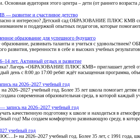
 Основная аудитория этого центра – дети (от раннего возраста д
— развитие и счастливое детство
езопасно и интересно? Детский сад ОБРАЗОВАНИЕ ПЛЮС КМВ соз
 вниманием и поддержкой опытных педагогов, которые помогают 
менное образование для успешного будущего
ное образование, развивать таланты и учиться с удовольстви
ого развития, уверенности в себе и высоких учебных результатов.
 6–14 лет. Активный отдых и развитие
бёнка? Лагерь «ОБРАЗОВАНИЕ ПЛЮС КМВ» приглашает детей от 6
дый день с 8:00 до 17:00 ребят ждёт насыщенная программа, объ
сь на 2026–2027 учебный год
26–2027 учебный год. Более 35 лет школа помогает детям пол
создана современная образовательная среда, в которой каждый уч
запись на 2026–2027 учебный год
лучать качественную подготовку к школе и находиться в атмосфе
й год! Мы создаем комфортную развивающую среду, в которой
027 учебный год
» на 2026–2027 учебный год. Более 35 лет, с 1991 года, школ