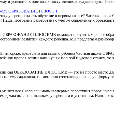
мму и успешно готовиться к поступлению в ведущие вузы. Главн
ную школу ОБРАЗОВАНИЕ ПЛЮС…I
ебенку уверенно начать обучение в первом классе? Частная ш
! Наша программа разработана с учетом современных образовате
 школа ОБРАЗОВАНИЕ ПЛЮС КМВ поможет получить хорошее о
всестороннем развитии каждого ребенка. Мы предлагаем разнообр
в Пятигорске: яркое лето для вашего ребенка Частная школа 
ебенок провел летние каникулы с пользой и удовольствием, то эт
ский сад ОБРАЗОВАНИЕ ПЛЮС КМВ — это не просто место для иг
 систему сад-школа, гармонично сочетающую игровую форму обу
я меняет все Скоро ваш малыш впервые переступит порог школы
од максимально плавным, уверенным и успешным. Наша эксклю