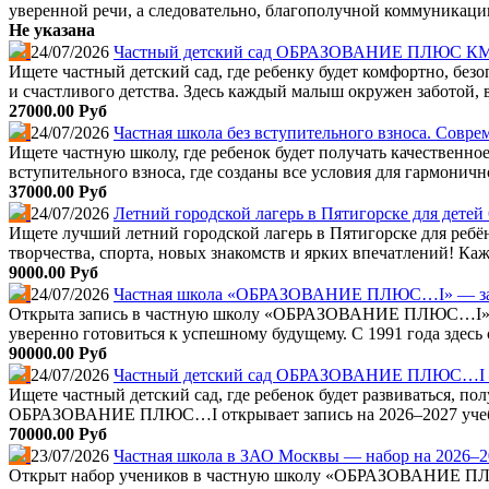
уверенной речи, а следовательно, благополучной коммуникации.
Не указана
24/07/2026
Частный детский сад ОБРАЗОВАНИЕ ПЛЮС КМВ 
Ищете частный детский сад, где ребенку будет комфортно, б
и счастливого детства. Здесь каждый малыш окружен заботой,
27000.00 Руб
24/07/2026
Частная школа без вступительного взноса. Совре
Ищете частную школу, где ребенок будет получать качествен
вступительного взноса, где созданы все условия для гармоничн
37000.00 Руб
24/07/2026
Летний городской лагерь в Пятигорске для детей
Ищете лучший летний городской лагерь в Пятигорске для ре
творчества, спорта, новых знакомств и ярких впечатлений! Каж
9000.00 Руб
24/07/2026
Частная школа «ОБРАЗОВАНИЕ ПЛЮС…I» — запи
Открыта запись в частную школу «ОБРАЗОВАНИЕ ПЛЮС…I» на 20
уверенно готовиться к успешному будущему. С 1991 года здесь 
90000.00 Руб
24/07/2026
Частный детский сад ОБРАЗОВАНИЕ ПЛЮС…I — 
Ищете частный детский сад, где ребенок будет развиваться, по
ОБРАЗОВАНИЕ ПЛЮС…I открывает запись на 2026–2027 учебны
70000.00 Руб
23/07/2026
Частная школа в ЗАО Москвы — набор на 2026–2
Открыт набор учеников в частную школу «ОБРАЗОВАНИЕ ПЛЮС…I