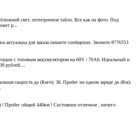
ближний свет, оптитронное табло. Все как на фото. Под
жет р...
а актуальна для заказа пишите сообщение. Звоните 8776553
ации с топовым аккумулятором на 60V / 70Ah. Идеальный и
0 рублей....
ная скорость до (Км/ч): 38. Пробег на одном заряде до (Км):
.
 ) ! Пробег общий 440км ! Состоянии отличное , ничего