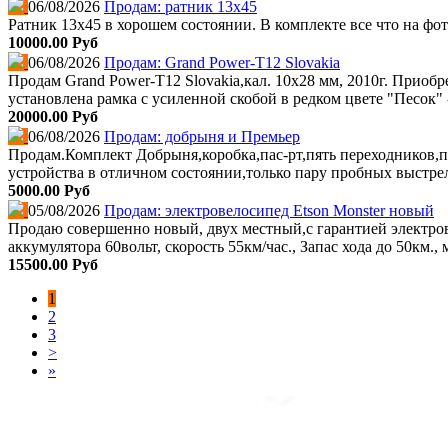
06/08/2026
Продам: ратник 13х45
Ратник 13х45 в хорошем состоянии. В комплекте все что на фот
10000.00 Руб
06/08/2026
Продам: Grand Power-T12 Slovakia
Продам Grand Power-T12 Slovakia,кал. 10х28 мм, 2010г. Приобр
установлена рамка с усиленной скобой в редком цвете "Песок" -
20000.00 Руб
06/08/2026
Продам: добрыня и Премьер
Продам.Комплект Добрыня,коробка,пас-рт,пять переходников,п
устройства в отличном состоянии,только пару пробных выстре
5000.00 Руб
05/08/2026
Продам: электровелосипед Etson Monster новый
Продаю совершенно новый, двух местный,с гарантией электрове
аккумулятора 60вольт, скорость 55км/час., Запас хода до 50км.,
15500.00 Руб
1
2
3
>
»