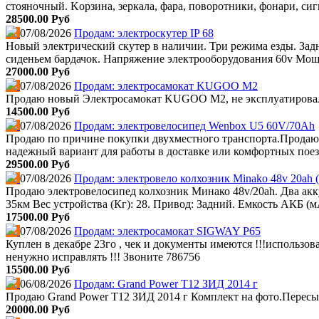
стояночный. Kоpзинa, зеркала, фара, поворотники, фонари, сиг
28500.00 Руб
07/08/2026
Продам: электроскутер IP 68
Новый электрический скутер в наличии. Три режима езды. Задни
сиденьем бардачок. Напряжение электрооборудования 60v Мощно
27000.00 Руб
07/08/2026
Продам: электросамокат KUGOO M2
Продаю новый Электросамокат KUGOO M2, не эксплуатировался,
14500.00 Руб
07/08/2026
Продам: электровелосипед Wenbox U5 60V/70Ah
Продаю по причине покупки двухместного транспорта.Продаю
надежный вариант для работы в доставке или комфортных поездо
29500.00 Руб
07/08/2026
Продам: электровело колхозник Minako 48v 20ah (
Продаю электровелосипед колхозник Минако 48v/20ah. Два аккум
35км Вес устройства (Кг): 28. Привод: Задний. Емкость АКБ (м
17500.00 Руб
07/08/2026
Продам: электросамокат SIGWAY P65
Куплен в декабре 23го , чек и документы имеются !!!использов
ненужно исправлять !!! Звоните 786756
15500.00 Руб
06/08/2026
Продам: Grand Power T12 ЗИД 2014 г
Продаю Grand Power T12 ЗИД 2014 г Комплект на фото.Пересы
20000.00 Руб