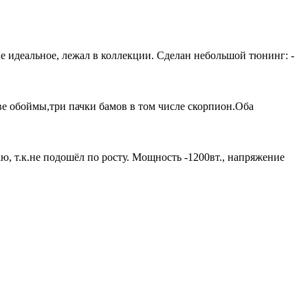
ие идеальное, лежал в коллекции. Сделан небольшой тюнинг: -
ве обоймы,три пачки бамов в том числе скорпион.Оба
, т.к.не подошёл по росту. Мощность -1200вт., напряжение