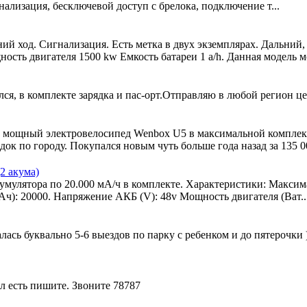
нализация, бесключевой доступ с брелока, подключение т...
й ход. Сигнализация. Есть метка в двух экземплярах. Дальний, 
сть двигателя 1500 kw Емкость батареи 1 a/h. Данная модель мо
 в комплекте зарядка и пас-орт.Отправляю в любой регион цен
 мощный электровелосипед Wenbox U5 в максимальной комплект
к по городу. Покупался новым чуть больше года назад за 135 00
2 акума)
улятора по 20.000 мА/ч в комплекте. Характеристики: Максималь
Ач): 20000. Напряжение АКБ (V): 48v Мощность двигателя (Ват..
алась буквально 5-6 выездов по парку с ребенком и до пятерочки
л есть пишите. Звоните 78787