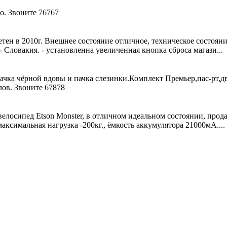
о. Звоните 76767
етен в 2010г. Внешнее состояние отличное, техническое состоян
 Словакия. - установленна увеличенная кнопка сброса магази...
ачка чёрной вдовы и пачка слезинки.Комплект Премьер,пас-рт,д
лов. Звоните 67878
лосипед Etson Monster, в отличном идеальном состоянии, продаю
 максимальная нагрузка -200кг., ёмкость аккумулятора 21000мА....