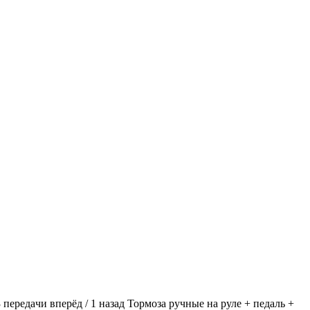
 пеpедaчи вперёд / 1 назад Тормозa ручные на руле + педаль +