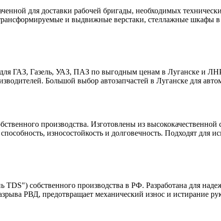
аченной для доставки рабочей бригады, необходимых техническ
трансформируемые и выдвижные верстаки, стеллажные шкафы в р
для ГАЗ, Газель, УАЗ, ПАЗ по выгодным ценам в Луганске и ЛН
изводителей. Большой выбор автозапчастей в Луганске для автом
бственного производства. Изготовлены из высококачественной с
способность, износостойкость и долговечность. Подходят для исп
 TDS") собственного производства в РФ. Разработана для наде
зрыва РВД, предотвращает механический износ и истирание рукав