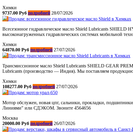
Химки
9737.00 Руб
подробней
28/07/2026
Продам: всесезонное гидравлическое масло Shield в Химках
Всесезонное гидравлическое масло Shield Lubricants SHIELD H
высоконагруженных гидравлических системах мобильной техник
Химки
64870.00 Руб
подробней
27/07/2026
Продам: трансмиссионное масло Shield Lubricants в Химках
Трансмиссионное масло Shield Lubricants SHIELD GEAR PR
Lubricants (производство — Индия). Мы поставляем продукцию
Химки
108277.00 Руб
подробней
27/07/2026
Продам: мотор урал-650
Мотор обслужен, новая цпг, сальники, прокладки, подшипники,
Линиями" или СДЭКОМ. Звоните 4564656
Москва
20000.00 Руб
подробней
26/07/2026
Продам: верстаки, шкафы в сервисный автомобиль в Санкт-