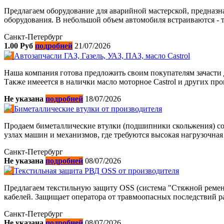
Предлагаем оборудование для аварийной мастерской, предназн
оборудования. В небольшой объем автомобиля встраиваются - 
Санкт-Петербург
1.00 Руб
подробней
21/07/2026
Автозапчасли ГАЗ, Газель, УАЗ, ПАЗ, масло Castrol
Наша компания готова предложить своим покупателям зачасти 
Также имееется в налички масло моторное Castrol и других про
Не указана
подробней
18/07/2026
Биметаллические втулки от производителя
Продаем биметаллические втулки (подшипники скольжения) со
узлах машин и механизмов, где требуются высокая нагрузочная 
Санкт-Петербург
Не указана
подробней
08/07/2026
Текстильная защита РВД OSS от производителя
Предлагаем текстильную защиту OSS (система "Стяжной ремень
кабелей. Защищает оператора от травмоопасных последствий ра
Санкт-Петербург
Не указана
подробней
08/07/2026