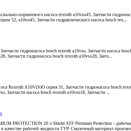
сиально-поршневого насоса rexroth a10vso45, Запчасти гидронасо
ерии 52, a10vo45, Запчасти гидравлического насоса bosch rex...
 Запчасти гидронасоса bosch rexroth a10vso, Запчасти насоса bosc
8, Запчасти гидронасоса bosch rexroth a10vso28, Запч...
соса Rexroth A10V(S)O серия 31, Запчасти гидронасоса bosch rexr
so, Запчасти насоса bosch rexroth a10vso18, Запчасти ...
ах
MIUM PROTECTION 20 л Shield ATF Premium Protection – рабоч
в качестве рабочей жидкости ГУР. Смазочный материал производ