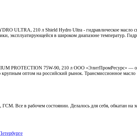
YDRO ULTRA, 210 л Shield Hydro Ultra - гидравлическое масло 
и, эксплуатирующейся в широком диапазоне температур. Гидравл
EMIUM PROTECTION 75W-90, 210 л ООО «ЭлитПромРесурс» — оф
 крупным оптом на российский рынок. Трансмиссионное масло Sh
 ГСМ. Все в рабочем состоянии. Делалось для себя, обкатан на 
Петербурге