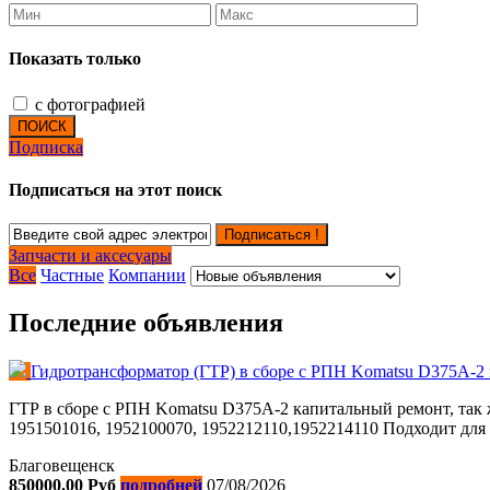
Показать только
с фотографией
ПОИСК
Подписка
Подписаться на этот поиск
Подписаться !
Запчасти и аксесуары
Все
Частные
Компании
Последние объявления
Гидротрансформатор (ГТР) в сборе с РПН Komatsu D375A-2
ГТР в сборе с РПН Komatsu D375A-2 капитальный ремонт, так 
1951501016, 1952100070, 1952212110,1952214110 Подходит для
Благовещенск
850000.00 Руб
подробней
07/08/2026