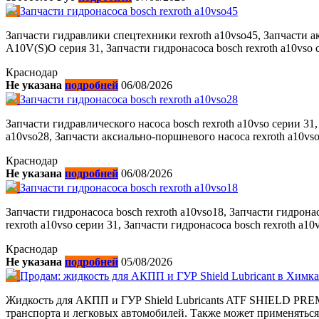
Запчасти гидронасоса bosch rexroth a10vso45
Запчасти гидравлики спецтехники rexroth a10vso45, Запчасти ак
A10V(S)O серия 31, Запчасти гидронасоса bosch rexroth a10vso с
Краснодар
Не указана
подробней
06/08/2026
Запчасти гидронасоса bosch rexroth a10vso28
Запчасти гидравлического насоса bosch rexroth a10vso серии 31,
a10vso28, Запчасти аксиально-поршневого насоса rexroth a10vso2
Краснодар
Не указана
подробней
06/08/2026
Запчасти гидронасоса bosch rexroth a10vso18
Запчасти гидронасоса bosch rexroth a10vso18, Запчасти гидрона
rexroth a10vso серии 31, Запчасти гидронасоса bosch rexroth a10v
Краснодар
Не указана
подробней
05/08/2026
Продам: жидкость для АКПП и ГУР Shield Lubricant в Химк
Жидкость для АКПП и ГУР Shield Lubricants ATF SHIELD PRE
транспорта и легковых автомобилей. Также может применяться 