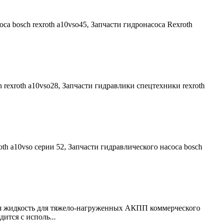
са bosch rexroth a10vso45, Запчасти гидронасоса Rexroth
h rexroth a10vso28, Запчасти гидравлики спецтехники rexroth
oth a10vso серии 52, Запчасти гидравлического насоса bosch
ая жидкость для тяжело-нагруженных АКПП коммерческого
ится с исполь...