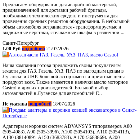
Предлагаем оборудование для аварийной мастерской,
предназначенной для доставки рабочей бригады,
необходимых технических средств и инструмента для
проведения срочных ремонтов оборудования. В небольшой
объем автомобиля встраиваются - трансформируемые и
выдвижные верстаки, стеллажные шкафы в различной ...
Санкт-Петербург
1.00 Руб
подробней
21/07/2026
Автозапчасли ГАЗ, Газель, УАЗ, ПАЗ, масло Castrol
Наша компания готова предложить своим покупателям
зачасти для ГАЗ, Газель, УАЗ, ПАЗ по выгодным ценам в
Луганске и ЛНР. Большой ассортимент и приятные цены
порадуют всех. Также имееется в налички масло моторное
Castrol и других производителей. Большой выбор
автозапчастей в Луганске для автомобилей Г...
Не указана
подробней
18/07/2026
Продам: адаптеры и коронки ковшей экскаваторов в Санкт-
Петербурге
Адаптеры и коронки систем ADVANSYS типоразмеров A80
(505-4083), A90 (505-3996), А100 (5054103), А110 (5054113),
А130 (3814089), A150 (3683783), А170 (3683869), А200