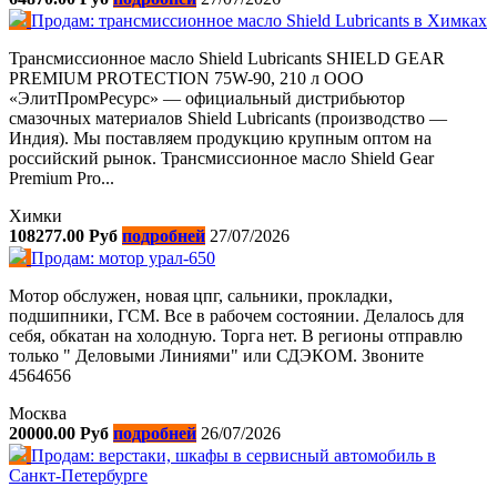
Продам: трансмиссионное масло Shield Lubricants в Химках
Трансмиссионное масло Shield Lubricants SHIELD GEAR
PREMIUM PROTECTION 75W-90, 210 л ООО
«ЭлитПромРесурс» — официальный дистрибьютор
смазочных материалов Shield Lubricants (производство —
Индия). Мы поставляем продукцию крупным оптом на
российский рынок. Трансмиссионное масло Shield Gear
Premium Pro...
Химки
108277.00 Руб
подробней
27/07/2026
Продам: мотор урал-650
Мотор обслужен, новая цпг, сальники, прокладки,
подшипники, ГСМ. Все в рабочем состоянии. Делалось для
себя, обкатан на холодную. Торга нет. В регионы отправлю
только " Деловыми Линиями" или СДЭКОМ. Звоните
4564656
Москва
20000.00 Руб
подробней
26/07/2026
Продам: верстаки, шкафы в сервисный автомобиль в
Санкт-Петербурге