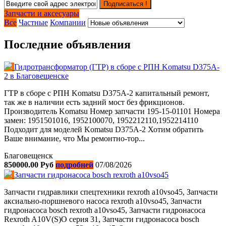
Подписаться !
Запчасти и аксесуары
Все
Частные
Компании
Последние объявления
Гидротрансформатор (ГТР) в сборе с РПН Komatsu D375A-
2 в Благовещенске
ГТР в сборе с РПН Komatsu D375A-2 капитальный ремонт,
так же в наличии есть задний мост без фрикционов.
Производитель Komatsu Номер запчасти 195-15-01101 Номера
замен: 1951501016, 1952100070, 1952212110,1952214110
Подходит для моделей Komatsu D375A-2 Хотим обратить
Ваше внимание, что Мы ремонтно-тор...
Благовещенск
850000.00 Руб
подробней
07/08/2026
Запчасти гидронасоса bosch rexroth a10vso45
Запчасти гидравлики спецтехники rexroth a10vso45, Запчасти
аксиально-поршневого насоса rexroth a10vso45, Запчасти
гидронасоса bosch rexroth a10vso45, Запчасти гидронасоса
Rexroth A10V(S)O серия 31, Запчасти гидронасоса bosch