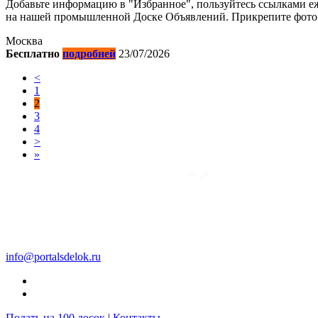
Добавьте информацию в "Избранное", пользуйтесь ссылками еж
на нашей промышленной Доске Объявлений. Прикрепите фото. К
Москва
Бесплатно
подробней
23/07/2026
<
1
2
3
4
>
»
info@portalsdelok.ru
Подать на 100 досок
|
Контакты