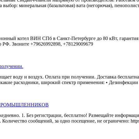
выбор: минеральная (базальтовая) вата (негорючая), пенополист
ный котел ВИН СПб в Санкт-Петербурге до 80 кВт, гарантия 2
по РФ. Звоните +79626992898, +78129009679
получении.
щает воду и воздух. Оплата при получении. Доставка бесплатная
икакие расходники, широкий спектр применения: • Дезинфекции и
 ПРОМЫШЛЕННИКОВ
едневно. 1. Без регистрации, бесплатно! Размещайте информац
оличество сообщений, за одно посещение, не ограничено: https