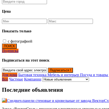
Цена
Показать только
с фотографией
ПОИСК
Подписка
Подписаться на этот поиск
Подписаться !
Для дома
Бытовая техника
Мебель и интерьер
Посуда и товары
Все
Частные
Компании
Последние объявления
Сэндвич-панели стеновые и кровельные от завода ВекторСт
Завод «ВекторСталь» предлагает качественные стеновые и кро