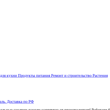
 для кухни
Продукты питания
Ремонт и строительство
Растения
аль. Доставка по РФ
вельные сэндвич-панели напрямую от производителя! Работаем б