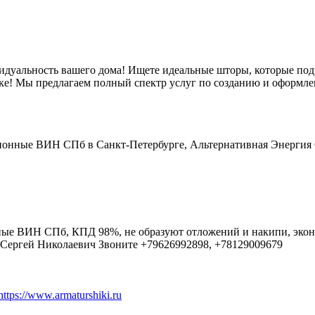
идуальность вашего дома! Ищете идеальные шторы, которые под
ке! Мы предлагаем полный спектр услуг по созданию и оформлен
нные ВИН СПб в Санкт-Петербурге, Альтернативная Энергия СП
 ВИН СПб, КПД 98%, не образуют отложений и накипи, экономи
. Сергей Николаевич Звоните +79626992898, +78129009679
s://www.armaturshiki.ru