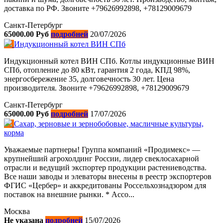
доставка по РФ. Звоните +79626992898, +78129009679
Санкт-Петербург
65000.00 Руб
подробней
20/07/2026
Индукционный котел ВИН СПб
Индукционный котел ВИН СПб. Котлы индукционные ВИН
СПб, отопление до 80 кВт, гарантия 2 года, КПД 98%,
энергосбережение 35, долговечность 30 лет. Цена
производителя. Звоните +79626992898, +78129009679
Санкт-Петербург
65000.00 Руб
подробней
17/07/2026
Сахар, зерновые и зернобобовые, масличные культуры,
корма
Уважаемые партнеры! Группа компаний «Продимекс» —
крупнейший агрохолдинг России, лидер свеклосахарной
отрасли и ведущий экспортер продукции растениеводства.
Все наши заводы и элеваторы внесены в реестр экспортеров
ФГИС «Цербер» и аккpeдитованы Россельхознадзором для
поставок на внешние рынки. * Ассо...
Москва
Не указана
подробней
15/07/2026