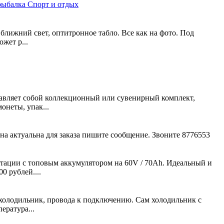
рыбалка
Спорт и отдых
ближний свет, оптитронное табло. Все как на фото. Под
жет р...
ставляет собой коллекционный или сувенирный комплект,
неты, упак...
а актуальна для заказа пишите сообщение. Звоните 8776553
ации с топовым аккумулятором на 60V / 70Ah. Идеальный и
0 рублей....
м холодильник, провода к подключению. Сам холодильник с
ература...