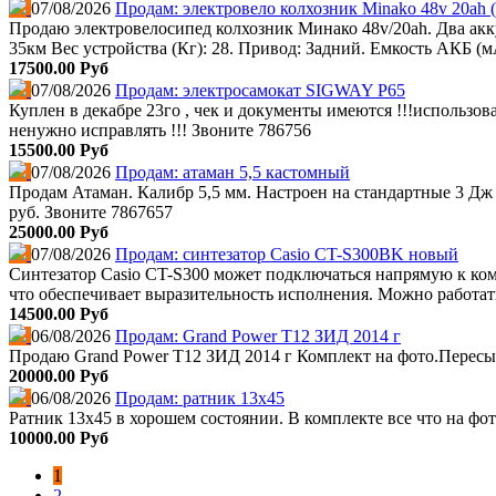
07/08/2026
Продам: электровело колхозник Minako 48v 20ah (
Продаю электровелосипед колхозник Минако 48v/20ah. Два аккум
35км Вес устройства (Кг): 28. Привод: Задний. Емкость АКБ (м
17500.00 Руб
07/08/2026
Продам: электросамокат SIGWAY P65
Куплен в декабре 23го , чек и документы имеются !!!использов
ненужно исправлять !!! Звоните 786756
15500.00 Руб
07/08/2026
Продам: атаман 5,5 кастомный
Продам Атаман. Калибр 5,5 мм. Настроен на стандартные 3 Д
руб. Звоните 7867657
25000.00 Руб
07/08/2026
Продам: синтезатор Casio CT-S300BK новый
Синтезатор Casio CT-S300 может подключаться напрямую к ком
что обеспечивает выразительность исполнения. Можно работать
14500.00 Руб
06/08/2026
Продам: Grand Power T12 ЗИД 2014 г
Продаю Grand Power T12 ЗИД 2014 г Комплект на фото.Пересы
20000.00 Руб
06/08/2026
Продам: ратник 13х45
Ратник 13х45 в хорошем состоянии. В комплекте все что на фот
10000.00 Руб
1
2