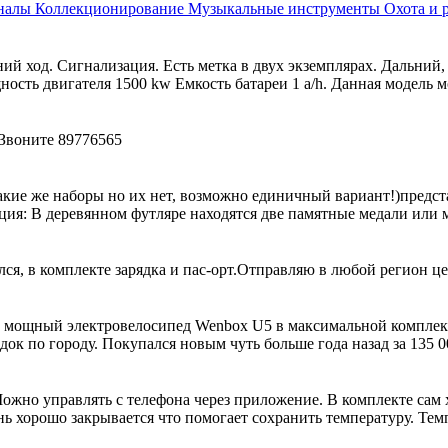
рналы
Коллекционирование
Музыкальные инструменты
Охота и 
й ход. Сигнализация. Есть метка в двух экземплярах. Дальний, 
сть двигателя 1500 kw Емкость батареи 1 a/h. Данная модель мо
.... Звоните 89776565
 такие же наборы но их нет, возможно единичный вариант!)пред
: В деревянном футляре находятся две памятные медали или мо
 в комплекте зарядка и пас-орт.Отправляю в любой регион цен
 мощный электровелосипед Wenbox U5 в максимальной комплект
к по городу. Покупался новым чуть больше года назад за 135 00
 Можно управлять с телефона через приложение. В комплекте са
 хорошо закрывается что помогает сохранить температуру. Темп