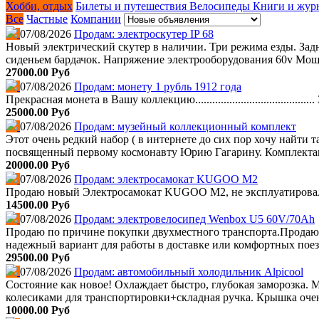
Хобби, отдых
Билеты и путешествия
Велосипеды
Книги и жу
Все
Частные
Компании
07/08/2026
Продам: электроскутер IP 68
Новый электрический скутер в наличии. Три режима езды. Задни
сиденьем бардачок. Напряжение электрооборудования 60v Мощно
27000.00 Руб
07/08/2026
Продам: монету 1 рубль 1912 года
Прекрасная монета в Вашу коллекцию......................................
25000.00 Руб
07/08/2026
Продам: музейный коллекционный комплект
Этот очень редкий набор ( в интернете до сих пор хочу найти
посвященный первому космонавту Юрию Гагарину. Комплектация
20000.00 Руб
07/08/2026
Продам: электросамокат KUGOO M2
Продаю новый Электросамокат KUGOO M2, не эксплуатировался,
14500.00 Руб
07/08/2026
Продам: электровелосипед Wenbox U5 60V/70Ah
Продаю по причине покупки двухместного транспорта.Продаю
надежный вариант для работы в доставке или комфортных поездо
29500.00 Руб
07/08/2026
Продам: автомобильный холодильник Alpicool
Состояние как новое! Охлаждает быстро, глубокая заморозка.
колесиками для транспортировки+складная ручка. Крышка очень
10000.00 Руб