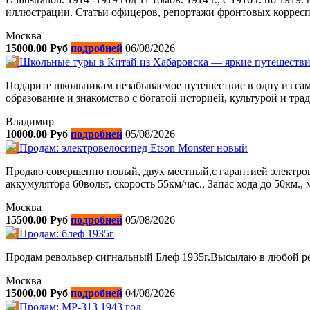
иллюстрации. Статьи офицеров, репортажи фронтовых корресп
Москва
15000.00 Руб
подробней
06/08/2026
Школьные туры в Китай из Хабаровска — яркие путешествия
Подарите школьникам незабываемое путешествие в одну из са
образование и знакомство с богатой историей, культурой и тр
Владимир
10000.00 Руб
подробней
05/08/2026
Продам: электровелосипед Etson Monster новый
Продаю совершенно новый, двух местный,с гарантией электрове
аккумулятора 60вольт, скорость 55км/час., Запас хода до 50км.,
Москва
15500.00 Руб
подробней
05/08/2026
Продам: блеф 1935г
Продам револьвер сигнальный Блеф 1935г.Высылаю в любой ре
Москва
15000.00 Руб
подробней
04/08/2026
Продам: МР-313 1943 год