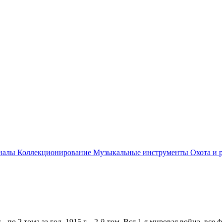
рналы
Коллекционирование
Музыкальные инструменты
Охота и 
19. г - по 2 тома за год, 1915 г. - 2-й том. Вся 1-я мировая война,