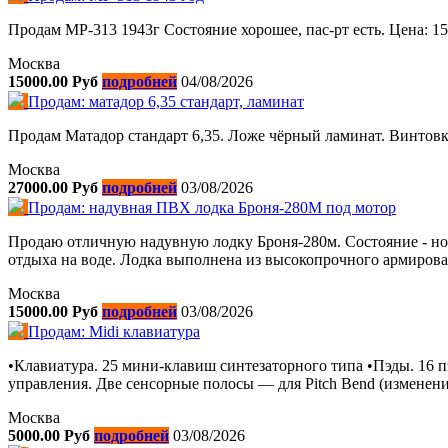
Продам МР-313 1943г Состояние хорошее, пас-рт есть. Цена: 15
Москва
15000.00 Руб
подробней
04/08/2026
Продам: матадор 6,35 стандарт, ламинат
Продам Матадор стандарт 6,35. Ложе чёрный ламинат. Винтовка
Москва
27000.00 Руб
подробней
03/08/2026
Продам: надувная ПВХ лодка Броня-280М под мотор
Продаю отличную надувную лодку Броня-280м. Состояние - нова
отдыха на воде. Лодка выполнена из высокопрочного армирован
Москва
15000.00 Руб
подробней
03/08/2026
Продам: Midi клавиатура
•Клавиатура. 25 мини-клавиш синтезаторного типа •Пэды. 16 
управления. Две сенсорные полосы — для Pitch Bend (изменение
Москва
5000.00 Руб
подробней
03/08/2026