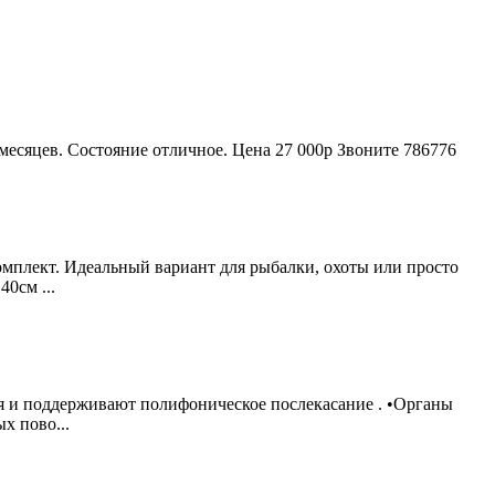
месяцев. Состояние отличное. Цена 27 000р Звоните 786776
комплект. Идеальный вариант для рыбалки, охоты или просто
0см ...
ия и поддерживают полифоническое послекасание . •Органы
х пово...