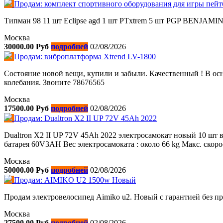
Продам: комплект спортивного оборудования для игры пейт
Типман 98 11 шт Eclipse agd 1 шт PTxtrem 5 шт PGP BENJAMIN
Москва
30000.00 Руб
подробней
02/08/2026
Продам: виброплатформа Xtrend LV-1800
Состояние новой вещи, купили и забыли. Качественный ! В о
колебания. Звоните 78676565
Москва
17500.00 Руб
подробней
02/08/2026
Продам: Dualtron X2 II UP 72V 45Ah 2022
Dualtron X2 II UP 72V 45Ah 2022 электросамокат новый 10 шт 
батарея 60V3AH Вес электросамоката : около 66 kg Макс. скорос
Москва
50000.00 Руб
подробней
02/08/2026
Продам: AIMIKO U2 1500w Новый
Продам электровелосипед Aimiko u2. Новый с гарантией без п
Москва
27500.00 Руб
подробней
02/08/2026