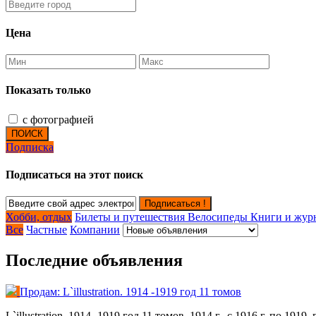
Цена
Показать только
с фотографией
ПОИСК
Подписка
Подписаться на этот поиск
Подписаться !
Хобби, отдых
Билеты и путешествия
Велосипеды
Книги и жу
Все
Частные
Компании
Последние объявления
Продам: L`illustration. 1914 -1919 год 11 томов
L`illustration. 1914 -1919 год 11 томов. 1914 г., с 1916 г. по 19