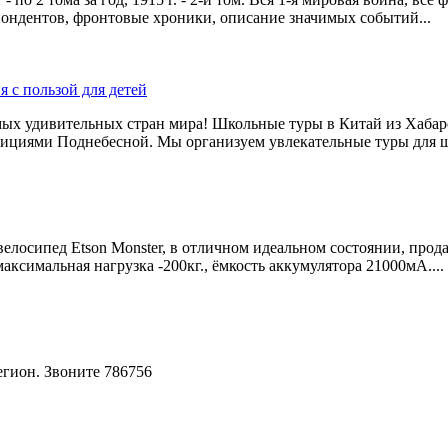
ондентов, фронтовые хроники, описание значимых событий...
 с пользой для детей
мых удивительных стран мира! Школьные туры в Китай из Хабар
адициями Поднебесной. Мы организуем увлекательные туры для ш
лосипед Etson Monster, в отличном идеальном состоянии, продаю
 максимальная нагрузка -200кг., ёмкость аккумулятора 21000мА....
гион. Звоните 786756