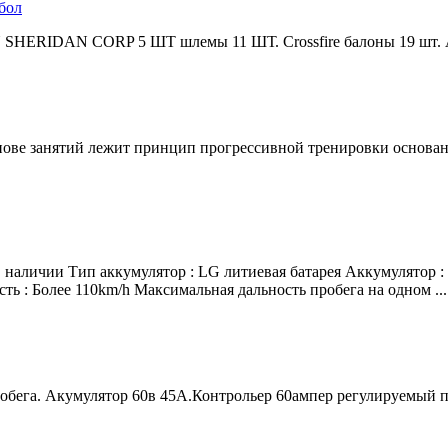
бол
 SHERIDAN CORP 5 ШТ шлемы 11 ШТ. Crossfire балоны 19 шт. Ai
снове занятий лежит принцип прогрессивной тренировки основа
в наличии Тип аккумулятор : LG литиевая батарея Аккумулятор :
ть : Более 110km/h Максимальная дальность пробега на одном ...
робега. Акумулятор 60в 45А.Контрольер 60ампер регулируемый 