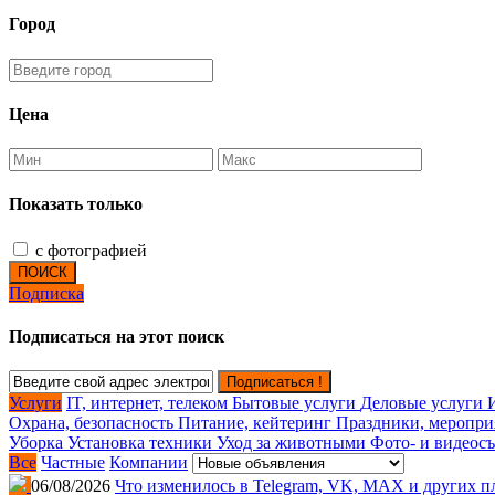
Город
Цена
Показать только
с фотографией
ПОИСК
Подписка
Подписаться на этот поиск
Подписаться !
Услуги
IT, интернет, телеком
Бытовые услуги
Деловые услуги
Охрана, безопасность
Питание, кейтеринг
Праздники, меропр
Уборка
Установка техники
Уход за животными
Фото- и видеос
Все
Частные
Компании
06/08/2026
Что изменилось в Telegram, VK, MAX и других п