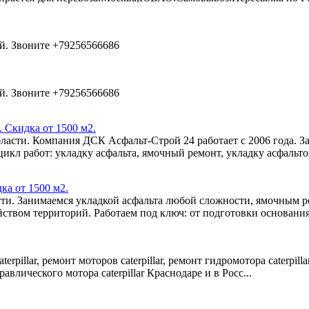
й. Звоните +79256566686
й. Звоните +79256566686
 Скидка от 1500 м2.
асти. Компания ДСК Асфальт-Строй 24 работает с 2006 года. За
кл работ: укладку асфальта, ямочный ремонт, укладку асфальтов
ка от 1500 м2.
ти. Занимаемся укладкой асфальта любой сложности, ямочным ре
ством территорий. Работаем под ключ: от подготовки основания 
terpillar, ремонт моторов caterpillar, ремонт гидромотора caterpil
влического мотора caterpillar Краснодаре и в Росс...