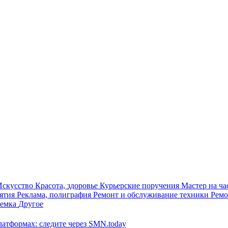
Искусство
Красота, здоровье
Курьерские поручения
Мастер на ч
иятия
Реклама, полиграфия
Ремонт и обслуживание техники
Ремо
ъемка
Другое
латформах: следите через SMN.today