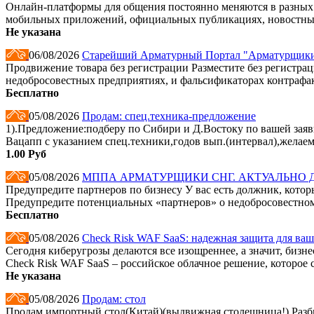
Онлайн-платформы для общения постоянно меняются в разных 
мобильных приложений, официальных публикациях, новостных
Не указана
06/08/2026
Старейший Арматурный Портал "Арматурщики ст
Продвижение товара без регистрации Разместите без регистр
недобросовестных предприятиях, и фальсификаторах контрафа
Бесплатно
05/08/2026
Продам: спец.техника-предложение
1).Предложение:подберу по Сибири и Д.Востоку по вашей заявк
Вацапп с указанием спец.техники,годов вып.(интервал),желае
1.00 Руб
05/08/2026
МППА АРМАТУРЩИКИ СНГ. АКТУАЛЬНО
Предупредите партнеров по бизнесу У вас есть должник, котор
Предупредите потенциальных «партнеров» о недобросовестном 
Бесплатно
05/08/2026
Check Risk WAF SaaS: надежная защита для ваш
Сегодня киберугрозы делаются все изощреннее, а значит, бизн
Check Risk WAF SaaS – российское облачное решение, которое 
Не указана
05/08/2026
Продам: стол
Продам импортный стол(Китай)(выдвижная столешница!).Разб