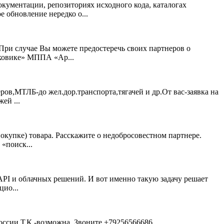
кументации, репозиториях исходного кода, каталогах
обновление нередко о...
При случае Вы можете предостеречь своих партнеров о
сковике» МППА «Ар...
ров,МТЛБ-до жел.дор.транспорта,тягачей и др.От вас-заявка на
ей ...
окупке) товара. Расскажите о недобросовестном партнере.
«поиск...
 API и облачных решений. И вот именно такую задачу решает
цио...
ссии Т,К,-возможна. Звоните +79256566686