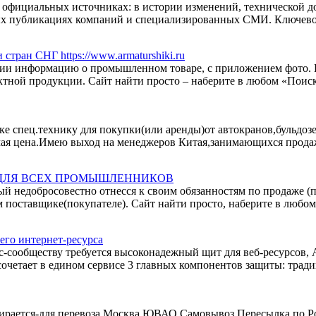
официальных источниках: в истории изменений, технической до
 публикациях компаний и специализированных СМИ. Ключевое 
ран СНГ https://www.armaturshiki.ru
ации информацию о промышленном товаре, с приложением фото. 
ктной продукции. Сайт найти просто – наберите в любом «Пои
е спец.технику для покупки(или аренды)от автокранов,бульдозе
мая цена.Имею выход на менеджеров Китая,занимающихся продаж
 ДЛЯ ВСЕХ ПРОМЫШЛЕННИКОВ
ый недобросовестно отнесся к своим обязанностям по продаже (п
поставщике(покупателе). Сайт найти просто, наберите в любом 
его интернет-ресурса
ес-сообществу требуется высоконадежный щит для веб-ресурсов,
сочетает в едином сервисе 3 главных компонентов защиты: тради
ирается-для перевоза.Москва,ЮВАО.Самовывоз.Пересылка по Ро