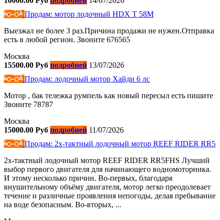
10000.00 Руб
подробней
14/07/2026
Продам: мотор лодочный HDX T 58M
Выезжал не более 3 раз.Причина продажи не нужен.Отправка
есть в любой регион. Звоните 676565
Москва
15500.00 Руб
подробней
13/07/2026
Продам: лодочный мотор Хайди 6 лс
Мотор , бак тележка румпель как новый пересыл есть пишите
Звоните 78787
Москва
15000.00 Руб
подробней
11/07/2026
Продам: 2х-тактный лодочный мотор REEF RIDER RR5
2х-тактный лодочный мотор REEF RIDER RR5FHS Лучший
выбор первого двигателя для начинающего водномоторника.
И этому несколько причин. Во-первых, благодаря
внушительному объёму двигателя, мотор легко преодолевает
течение и различные проявления непогоды, делая пребывание
на воде безопасным. Во-вторых, ...