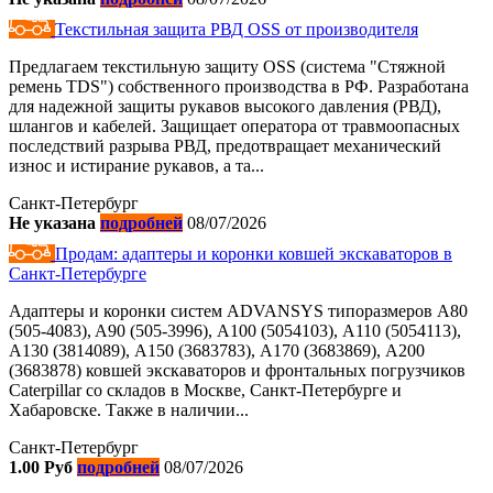
Текстильная защита РВД OSS от производителя
Предлагаем текстильную защиту OSS (система "Стяжной
ремень TDS") собственного производства в РФ. Разработана
для надежной защиты рукавов высокого давления (РВД),
шлангов и кабелей. Защищает оператора от травмоопасных
последствий разрыва РВД, предотвращает механический
износ и истирание рукавов, а та...
Санкт-Петербург
Не указана
подробней
08/07/2026
Продам: адаптеры и коронки ковшей экскаваторов в
Санкт-Петербурге
Адаптеры и коронки систем ADVANSYS типоразмеров A80
(505-4083), A90 (505-3996), А100 (5054103), А110 (5054113),
А130 (3814089), A150 (3683783), А170 (3683869), А200
(3683878) ковшей экскаваторов и фронтальных погрузчиков
Caterpillar со складов в Москве, Санкт-Петербурге и
Хабаровске. Также в наличии...
Санкт-Петербург
1.00 Руб
подробней
08/07/2026